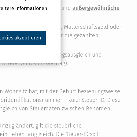
kosten,
Sonderausgaben
und
außergewöhnliche
Weitere Informationen
eld, Insolvenzausfallgeld, Mutterschaftsgeld oder
nde Bescheinigungen über die gezahlten
ookies akzeptieren
enhang mit dem Versorgungsausgleich und
ng oder Auflösungsvertrag).
nen Wohnsitz hat, mit der Geburt beziehungsweise
ridentifikationsnummer – kurz: Steuer-ID. Diese
Abgleich von Steuerdaten zwischen Behörden.
zug ändert, gilt die steuerliche
in Leben lang gleich. Die Steuer-ID soll