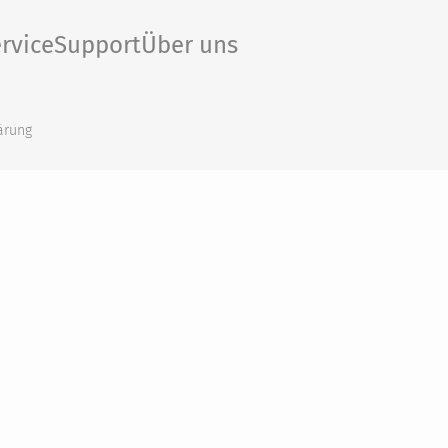
rvice
Support
Über uns
ärung