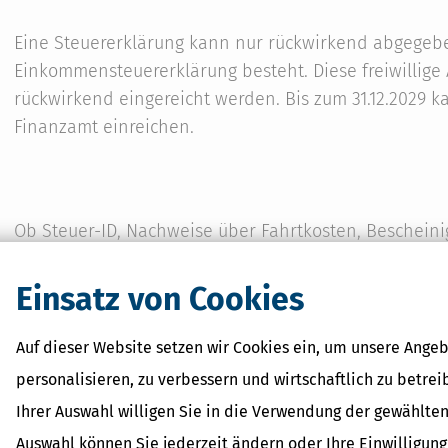
Eine Steuererklärung kann nur rückwirkend abgegebe
Einkommensteuererklärung besteht. Diese freiwillige
rückwirkend eingereicht werden. Bis zum 31.12.2029 
Finanzamt einreichen.
Ob Steuer-ID, Nachweise über Fahrtkosten, Bescheini
Nebenkostenabrechnungen des Vermieters – um deine 
können und eine größtmögliche Steuerersparnis zu er
Einsatz von Cookies
Unterlagen und Informationen:
Auf dieser Website setzen wir Cookies ein, um unsere Angeb
Steuernummer oder Steuer-Identifikationsnummer,
personalisieren, zu verbessern und wirtschaftlich zu betrei
Lohnsteuerbescheinigung des letzten Jahres,
Ihrer Auswahl willigen Sie in die Verwendung der gewählten
Kontoauszüge des betreffenden Steuerjahres,
Auswahl können Sie jederzeit ändern oder Ihre Einwilligun