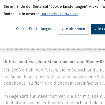
alle relevanten Unterlagen in Bezug auf Werbungs
Sie am Ende der Seite auf "Cookie Einstellungen" klicken. 
Belastungen
,
finden Sie in unseren
Datenschutzhinweisen
.
falls du Arbeitslosengeld, Krankengeld, Übergangsg
Elterngeld erhalten hast, benötigst du entspreche
Cookie-Einstellungen
Alle ablehnen
Alle C
Leistungen,
gleiches gilt für erhaltene Leistungen im Zusamm
erhaltene Abfindungen (inkl. Abfindungsvereinbaru
Unterschied zwischen Steuernummer und Steuer-ID
Seit 2008 erhält jede Person, die in Deutschland ei
bei Anmeldung in Deutschland automatisch eine Steue
besteht aus 11 Ziffern und dient dem vereinfachten 
Im Gegensatz zur Steuernummer, die sich mit jedem Um
Identifikationsnummer bundeseinheitlich und bleibt e