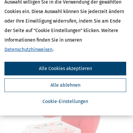
Auswahl willigen Sie in die Verwendung der gewählten
Selbstständig oder angestellt? Wenn die gesetzliche
Cookies ein. Diese Auswahl können Sie jederzeit ändern
Sozialversicherung plötzlich Beiträge will
oder Ihre Einwilligung widerrufen, indem Sie am Ende
[
06.07.2026, 13:23 Uhr
]
Wer von seinem Auftraggeber eine
der Seite auf "Cookie Einstellungen" klicken. Weitere
Stundenvergütung erhält, wird im Rahmen von Betriebsprüfungen
regelmäßig als abhängig Beschäftigter angesehen mit der Folge,
Informationen finden Sie in unseren
dass Sozialversicherungsbeiträge nachzuzahlen sind.
Datenschutzhinweisen
.
mehr
Alle Cookies akzeptieren
Alle ablehnen
Cookie-Einstellungen