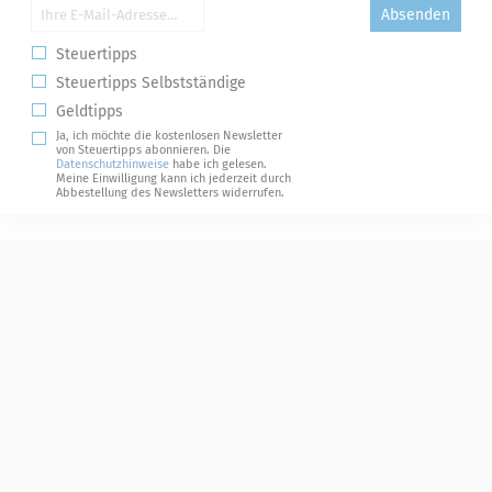
Absenden
Steuertipps
Steuertipps Selbstständige
Geldtipps
Ja, ich möchte die kostenlosen Newsletter
von Steuertipps abonnieren. Die
Datenschutzhinweise
habe ich gelesen.
Meine Einwilligung kann ich jederzeit durch
Abbestellung des Newsletters widerrufen.
Steuerwelten
Shop
Service
Newsletter-Anmeldung