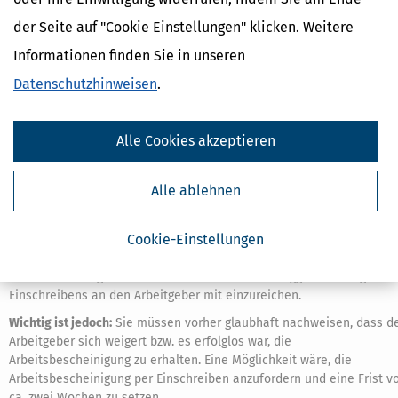
oder
keine Arbeitsbescheinigung
ausfüllt. Der Arbeitgeber kann, fall
er diese Bescheinigung nicht ausstellt, mit einem Bußgeld von bis z
der Seite auf "Cookie Einstellungen" klicken. Weitere
2.000,– € belegt werden. Das regelt § 404 SGB III.
Informationen finden Sie in unseren
Das hilft Betroffenen allerdings wenig, die partout eine solche
Datenschutzhinweisen
.
Bescheinigung benötigen. Für solche Fälle halten die
Arbeitsagenturen das Formular
"Erklärung als vorläufiger Ersatz ein
Arbeitsbescheinigung"
vor.
Alle Cookies akzeptieren
Fragen Sie bei der Agentur für Arbeit danach.
Alle ablehnen
Cookie-Einstellungen
Die Erklärung muss
vollständig
ausgefüllt sein. Zu dieser Erklärung
sind u.a. der Arbeitsvertrag, das Kündigungsschreiben, die
Lohnabrechnungen der letzten zwölf Monate und ggf. der Beleg des
Einschreibens an den Arbeitgeber mit einzureichen.
Wichtig ist jedoch:
Sie müssen vorher glaubhaft nachweisen, dass d
Arbeitgeber sich weigert bzw. es erfolglos war, die
Arbeitsbescheinigung zu erhalten. Eine Möglichkeit wäre, die
Arbeitsbescheinigung per Einschreiben anzufordern und eine Frist v
ca. zwei Wochen zu setzen.