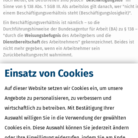
noch weiter, die Betroffenen sind jedoch
"beschäftigungslos"
im
Sinne von § 138 Abs. 1 SGB III. Als arbeitslos gilt danach, wer "nicht i
einem Beschäftigungsverhältnis steht (Beschäftigungslosigkeit)".
Ein Beschäftigungsverhältnis ist nämlich – so die
Durchführungshinweise der Bundesagentur für Arbeit (BA) zu § 138 –
"durch die
Weisungsbefugnis
des Arbeitgebers und die
Dienstbereitschaft
des Arbeitnehmers" gekennzeichnet. Beides ist
nicht mehr gegeben, wenn ein Arbeitnehmer sein
Zurückbehaltungsrecht wahrnimmt.
Einsatz von Cookies
Die Betroffenen sollten sich daher umgehend arbeitslos
melden und Arbeitslosengeld I beantragen. Darauf weist
das von den Arbeitsagenturen herausgegebene Merkblatt
Auf dieser Website setzen wir Cookies ein, um unsere
"Insolvenzgeld für Arbeitnehmer" ausdrücklich hin. Der
Arbeitsagentur sollte man dabei belegen, dass der
Angebote zu personalisieren, zu verbessern und
Arbeitgeber nicht zahlt und man – vergeblich – versucht
wirtschaftlich zu betreiben. Mit Bestätigung Ihrer
hat, seine Lohnansprüche durchzusetzen.
Auswahl willigen Sie in die Verwendung der gewählten
Häufig dauert es in solchen Fällen lange, bis das Arbeitslosengeld I
Cookies ein. Diese Auswahl können Sie jederzeit ändern
bewilligt wird – etwa weil der Arbeitgeber gar nicht aufzutreiben ist
oder Ihre Einwilligung widerrufen, indem Sie am Ende