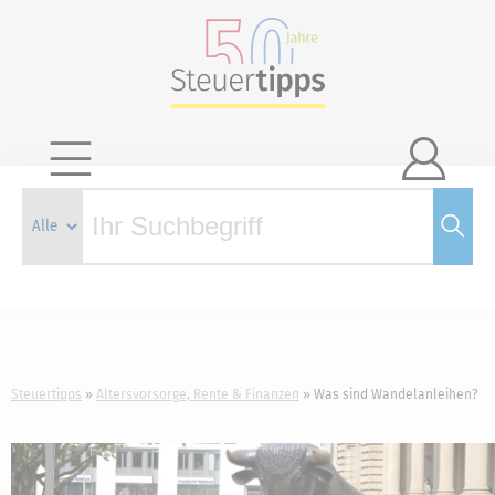

Steuertipps
Altersvorsorge, Rente & Finanzen
Was sind Wandelanleihen?