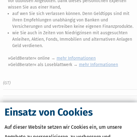
vor dubiosen Angeboten. Dank dieses persönlichen Experten
wissen Sie aus einer Hand,
auf wen Sie sich verlassen können. Denn Geldtipps sind mit
ihren Empfehlungen unabhängig von Banken und
Versicherungen und vertreiben keine eigenen Finanzprodukte.
wie Sie auch in Zeiten von Niedrigzinsen mit ausgesuchten
Anleihen, Aktien, Fonds, Immobilien und alternativen Anlagen
Geld verdienen.
»GeldBerater« online →
mehr Informationen
»GeldBerater« als Loseblattwerk →
mehr Informationen
(GT)
Ähnliche Themen
Einsatz von Cookies
Altersvorsorge, Rente & Finanzen
Finanzamt & Formalitäten
Auf dieser Website setzen wir Cookies ein, um unsere
Angebote zu personalisieren, zu verbessern und