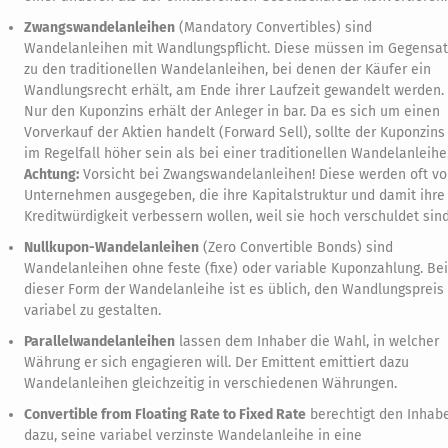
Zwangswandelanleihen
(Mandatory Convertibles) sind
Wandelanleihen mit Wandlungspflicht. Diese müssen im Gegensat
zu den traditionellen Wandelanleihen, bei denen der Käufer ein
Wandlungsrecht erhält, am Ende ihrer Laufzeit gewandelt werden.
Nur den Kuponzins erhält der Anleger in bar. Da es sich um einen
Vorverkauf der Aktien handelt (Forward Sell), sollte der Kuponzins
im Regelfall höher sein als bei einer traditionellen Wandelanleihe
Achtung:
Vorsicht bei Zwangswandelanleihen! Diese werden oft v
Unternehmen ausgegeben, die ihre Kapitalstruktur und damit ihre
Kreditwürdigkeit verbessern wollen, weil sie hoch verschuldet sind
Nullkupon-Wandelanleihen
(Zero Convertible Bonds) sind
Wandelanleihen ohne feste (fixe) oder variable Kuponzahlung. Bei
dieser Form der Wandelanleihe ist es üblich, den Wandlungspreis
variabel zu gestalten.
Parallelwandelanleihen
lassen dem Inhaber die Wahl, in welcher
Währung er sich engagieren will. Der Emittent emittiert dazu
Wandelanleihen gleichzeitig in verschiedenen Währungen.
Convertible from Floating Rate to Fixed Rate
berechtigt den Inhab
dazu, seine variabel verzinste Wandelanleihe in eine