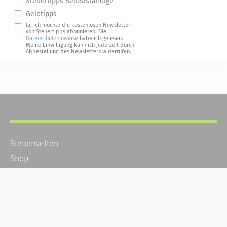
Steuertipps Selbstständige
Geldtipps
Ja, ich möchte die kostenlosen Newsletter
von Steuertipps abonnieren. Die
Datenschutzhinweise
habe ich gelesen.
Meine Einwilligung kann ich jederzeit durch
Abbestellung des Newsletters widerrufen.
Steuerwelten
Shop
Service
Newsletter-Anmeldung
Alle News
Steuererklärung Online