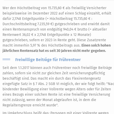
Wer den Höchstbeitrag von 15.735,60 € als freiwillig Versicherter
beispielsweise im Dezember 2022 auf einen Schlag einzahlt, erhält
dafür 2,1748 Entgeltpunkte (= Höchstbeitrag 15.735,60 € :
Durchschnittsbeitrag 7.235,59 €) gutgeschrieben und erwirbt damit
einen Rentenanspruch von endgültig 940,04 € brutto (= aktueller
Rentenwert 36,02 € x 2,1748 Entgeltpunkte x 12 Monate)
gutgeschrieben, sofern er 2023 in Rente geht. Diese Zusatzrente
macht immerhin 5,97 % des Höchstbeitrags aus.
Einen solch hohen
jährlichen Rentensatz hat es seit 30 Jahren nicht mehr gegeben.
Freiwillige Beiträge für Frührentner
Seit dem 1.1.2017 können auch Frührentner noch freiwillige Beiträge
zahlen, sofern sie nicht zur gleichen Zeit versicherungspflichtig
beschäftigt sind. Das macht ein durch das Flexirentengesetz
eingefügte Satz in § 7 Abs. 2 SGB VI möglich, der wie folgt heißt: "Na
bindender Bewilligung einer Vollrente wegen Alters oder für Zeiten
eines Bezugs einer solchen Rente ist eine freiwillige Versicherung
nicht zulässig, wenn der Monat abgelaufen ist, in dem die
Regelaltersgrenze erreicht wurde".
Im Umkehrschluss heißt das: Personen mit einer Vollrente wegen