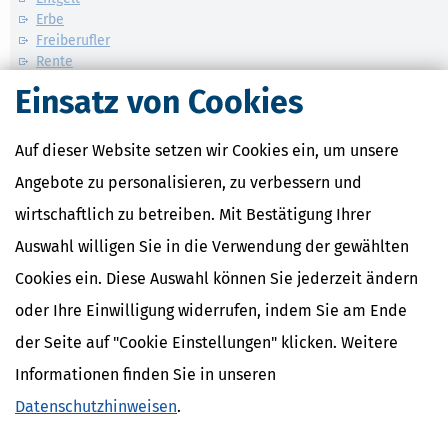
Erbe
Freiberufler
Rente
Einsatz von Cookies
Weitere News zum Thema
Auf dieser Website setzen wir Cookies ein, um unsere
Angebote zu personalisieren, zu verbessern und
wirtschaftlich zu betreiben. Mit Bestätigung Ihrer
Auswahl willigen Sie in die Verwendung der gewählten
Cookies ein. Diese Auswahl können Sie jederzeit ändern
oder Ihre Einwilligung widerrufen, indem Sie am Ende
der Seite auf "Cookie Einstellungen" klicken. Weitere
Informationen finden Sie in unseren
Datenschutzhinweisen
.
Blitzermarathon & Speedweek: Termine, Bußgelder & Strafen
[
01.08.2026, 06:40 Uhr
]
Am Montag startet der zweite