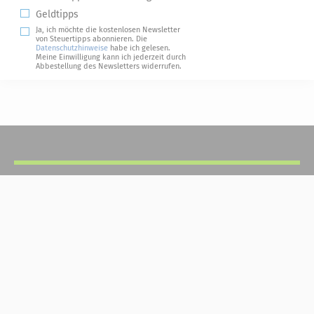
Geldtipps
Ja, ich möchte die kostenlosen Newsletter
von Steuertipps abonnieren. Die
Datenschutzhinweise
habe ich gelesen.
Meine Einwilligung kann ich jederzeit durch
Abbestellung des Newsletters widerrufen.
Steuerwelten
Shop
Service
Newsletter-Anmeldung
Alle News
Steuererklärung Online