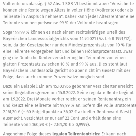
Vollrente unzulässig. § 42 Abs. 1 SGB VI bestimmt aber: "Versicherte
können eine Rente wegen Alters in voller Höhe (Vollrente) oder als
Teilrente in Anspruch nehmen". Daher kann jeder Altersrentner eine
Teilrente von beispielsweise 99 % der Vollrente beantragen.
Sogar 99,99 % können es nach einem rechtskräftigen Urteil des
Bayerischen Landessozialgerichts vom 14.9.2021 (Az. L 6 R 1991/12),
sein, da der Gesetzgeber nur den Mindestprozentsatz von 10 % für
eine Teilrente vorgegeben hat und keinen Höchstprozentsatz. Zwar
ging die Deutsche Rentenversicherung bei Teilrenten von einen
glatten Prozentsatz zwischen 10 % und 99 % aus. Dies steht laut
Bayerischem Landessozialgericht so aber nicht im Gesetz mit der
Folge, dass auch krumme Prozentsätze möglich sind.
Dazu ein Beispiel: Ein am 15.10.1956 geborener Versicherter erreicht
seine Regelaltersgrenze am 15.8.2022. Seine reguläre Rente beginnt
am 1.9.2022. Drei Monate vorher reicht er seinen Rentenantrag ein
und kreuzt eine Teilrente mit 99,99 % an. Sofern die volle Bruttorent
2.161,20 € (= 60 Entgeltpunkte x 36,02 € aktueller Rentenwert West)
ausmacht, verzichtet er nur auf 22 Cent und erhält dann eine
Teilrente von 2.160,98 € (= 2.161,20 € x 0,9999).
Angenehme Folge dieses
legalen Teilrententricks:
Er kann nach