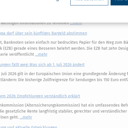
ermine, Bußgelder & Strafen
 startet der zweite Blitzermarathon des Jahres 2026 – übrigens nicht 
ropa. Anders als bei der Speedweek im April gibt es im August keinen
e wichtigen Informationen zu Terminen
mehr
opa darf über sein künftiges Bargeld abstimmen
, Banknoten seien einfach nur bedrucktes Papier für den Weg zum Bäc
k (EZB) gerade eines Besseren belehrt werden. Die EZB hat zehn Desi
erie veröffentlicht
mehr
ungen fällt weg: Was sich ab 1. Juli 2026 ändert
 Juli 2026 gilt in der Europäischen Union eine grundlegende Änderung 
ländern: Die bisherige Zollfreigrenze für Sendungen bis 150 Euro entfä
m 2026: Empfehlungen verständlich erklärt
nkommission (Alterssicherungskommission) hat ein umfassendes Ref
e gesetzliche Rente langfristig stabiler, gerechter und verständliche
elnen geht.
mehr
kung und aktuelle Entwicklungen