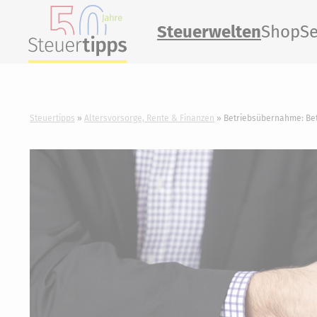
Steuerwelten
Shop
Se
Steuertipps
Altersvorsorge, Rente & Finanzen
Betriebsübernahme: Bet