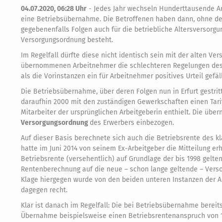
04.07.2020, 06:28 Uhr
-
Jedes Jahr wechseln Hunderttausende Ar
eine Betriebsübernahme. Die Betroffenen haben dann, ohne den
gegebenenfalls Folgen auch für die betriebliche Altersversorg
Versorgungsordnung besteht.
Im Regelfall dürfte diese nicht identisch sein mit der alten V
übernommenen Arbeitnehmer die schlechteren Regelungen des
als die Vorinstanzen ein für Arbeitnehmer positives Urteil gefäll
Die Betriebsübernahme, über deren Folgen nun in Erfurt gestrit
daraufhin 2000 mit den zuständigen Gewerkschaften einen Tarif
Mitarbeiter der ursprünglichen Arbeitgeberin enthielt. Die ü
Versorgungsordnung
des Erwerbers einbezogen.
Auf dieser Basis berechnete sich auch die Betriebsrente des k
hatte im Juni 2014 von seinem Ex-Arbeitgeber die Mitteilung er
Betriebsrente (versehentlich) auf Grundlage der bis 1998 gelt
Rentenberechnung auf die neue – schon lange geltende – Versor
Klage hiergegen wurde von den beiden unteren Instanzen der A
dagegen recht.
Klar ist danach im Regelfall: Die bei Betriebsübernahme bere
Übernahme beispielsweise einen Betriebsrentenanspruch von 100