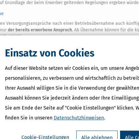
 auf Grundlage der beim Erwerber geltenden Regelungen ergeben würde
he
chen Versorgungsansprüche nach einer Betriebsübernahme auch künfti
 nur
der bereits erworbene Anspruch
. Ab Übernahme können für die kü
AZR 429/18).
Einsatz von Cookies
Auf dieser Website setzen wir Cookies ein, um unsere Angeb
Verwandte Lexikon-Begriffe
personalisieren, zu verbessern und wirtschaftlich zu betrei
Arbeitgeber
Ihrer Auswahl willigen Sie in die Verwendung der gewählten
Arbeitnehmer
Auswahl können Sie jederzeit ändern oder Ihre Einwilligun
Erbe
Gewerkschaft
Sie am Ende der Seite auf "Cookie Einstellungen" klicken. 
Klage
finden Sie in unseren
Datenschutzhinweisen
.
Cookie-Einstellungen
Alle ablehnen
Alle C