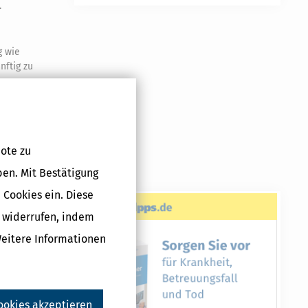
.
g wie
nftig zu
Druckversion
ote zu
ben. Mit Bestätigung
 Cookies ein. Diese
g widerrufen, indem
Weitere Informationen
ookies akzeptieren