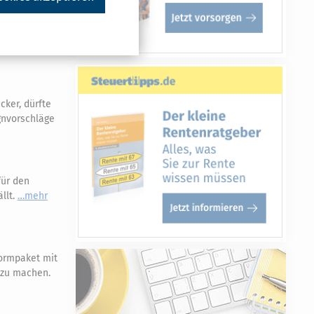
nur in
ker, dürfte
gnvorschläge
für den
llt.
mehr
ormpaket mit
r zu machen.