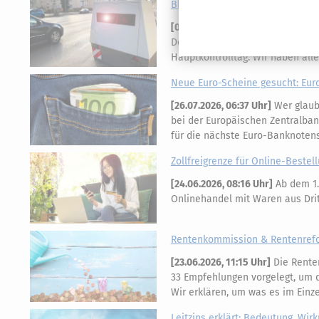
Blitzermarathon & Speedweek: T
[
01.08.2026, 06:40 Uhr
]
Am Montag
Deutschland, sondern in ganz Eu
Hauptkontrolltag. Wir haben all
Neue Euro-Scheine gesucht: Eur
[
26.07.2026, 06:37 Uhr
]
Wer glaubt
bei der Europäischen Zentralban
für die nächste Euro-Banknotens
Zollfreigrenze für Online-Bestell
[
24.06.2026, 08:16 Uhr
]
Ab dem 1.
Onlinehandel mit Waren aus Dritt
Rentenkommission & Rentenrefor
[
23.06.2026, 11:15 Uhr
]
Die Rente
33 Empfehlungen vorgelegt, um di
Wir erklären, um was es im Einz
Leitzins erklärt: Bedeutung, Wir