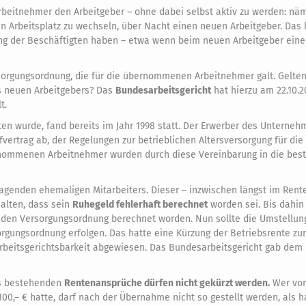
beitnehmer den Arbeitgeber – ohne dabei selbst aktiv zu werden: näm
 Arbeitsplatz zu wechseln, über Nacht einen neuen Arbeitgeber. Das
ung der Beschäftigten haben – etwa wenn beim neuen Arbeitgeber eine
ersorgungsordnung, die für die übernommenen Arbeitnehmer galt. Gelten
 neuen Arbeitgebers? Das
Bundesarbeitsgericht
hat hierzu am 22.10.2
t.
ten wurde, fand bereits im Jahr 1998 statt. Der Erwerber des Unterne
vertrag ab, der Regelungen zur betrieblichen Altersversorgung für di
bernommenen Arbeitnehmer wurden durch diese Vereinbarung in die be
lagenden ehemaligen Mitarbeiters. Dieser – inzwischen längst im Rente
halten, dass sein
Ruhegeld fehlerhaft berechnet
worden sei. Bis dahin
enden Versorgungsordnung berechnet worden. Nun sollte die Umstellun
gungsordnung erfolgen. Das hatte eine Kürzung der Betriebsrente zur 
rbeitsgerichtsbarkeit abgewiesen. Das Bundesarbeitsgericht gab dem 
its bestehenden
Rentenansprüche dürfen nicht gekürzt werden.
Wer vor
,– € hatte, darf nach der Übernahme nicht so gestellt werden, als h