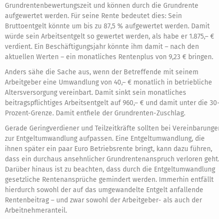
Grundrentenbewertungszeit und können durch die Grundrente
aufgewertet werden. Für seine Rente bedeutet dies: Sein
Bruttoentgelt könnte um bis zu 87,5 % aufgewertet werden. Damit
würde sein Arbeitsentgelt so gewertet werden, als habe er 1.875,– €
verdient. Ein Beschäftigungsjahr könnte ihm damit – nach den
aktuellen Werten – ein monatliches Rentenplus von 9,23 € bringen.
Anders sähe die Sache aus, wenn der Betreffende mit seinem
Arbeitgeber eine Umwandlung von 40,– € monatlich in betriebliche
Altersversorgung vereinbart. Damit sinkt sein monatliches
beitragspflichtiges Arbeitsentgelt auf 960,– € und damit unter die 30
Prozent-Grenze. Damit entfiele der Grundrenten-Zuschlag.
Gerade Geringverdiener und Teilzeitkräfte sollten bei Vereinbarunge
zur Entgeltumwandlung aufpassen. Eine Entgeltumwandlung, die
ihnen später ein paar Euro Betriebsrente bringt, kann dazu führen,
dass ein durchaus ansehnlicher Grundrentenanspruch verloren geht
Darüber hinaus ist zu beachten, dass durch die Entgeltumwandlung
gesetzliche Rentenansprüche gemindert werden. Immerhin entfällt
hierdurch sowohl der auf das umgewandelte Entgelt anfallende
Rentenbeitrag – und zwar sowohl der Arbeitgeber- als auch der
Arbeitnehmeranteil.