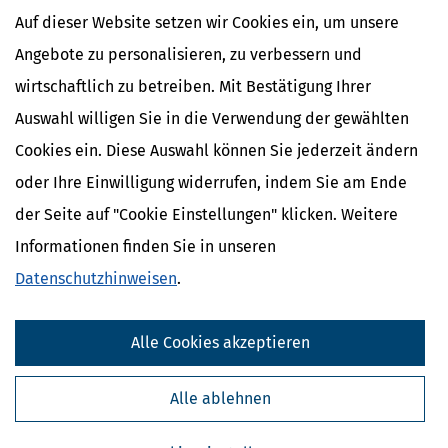
Union eine grundlegende Änderung für den Onlinehandel mit
Auf dieser Website setzen wir Cookies ein, um unsere
Waren aus Drittländern: Die bisherige Zollfreigrenze für Sendungen
Angebote zu personalisieren, zu verbessern und
bis 150 Euro entfällt.
mehr
wirtschaftlich zu betreiben. Mit Bestätigung Ihrer
Auswahl willigen Sie in die Verwendung der gewählten
Cookies ein. Diese Auswahl können Sie jederzeit ändern
oder Ihre Einwilligung widerrufen, indem Sie am Ende
der Seite auf "Cookie Einstellungen" klicken. Weitere
Informationen finden Sie in unseren
Datenschutzhinweisen
.
Alle Cookies akzeptieren
Rentenkommission & Rentenreform 2026: Empfehlungen
Alle ablehnen
verständlich erklärt
[
23.06.2026, 11:15 Uhr
]
Die Rentenkommission