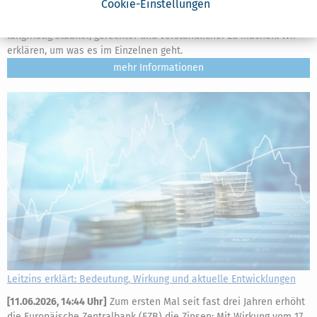
Cookie-Einstellungen
(Alterssicherungskommission) hat ein umfassendes Reformpaket
mit 33 Empfehlungen vorgelegt, um die gesetzliche Rente
langfristig stabiler, gerechter und verständlicher zu machen. Wir
erklären, um was es im Einzelnen geht.
mehr
Leitzins erklärt: Bedeutung, Wirkung und aktuelle Entwicklungen
[
11.06.2026, 14:44 Uhr
]
Zum ersten Mal seit fast drei Jahren erhöht
die Europäische Zentralbank (EZB) die Zinsen: Mit Wirkung vom 17.