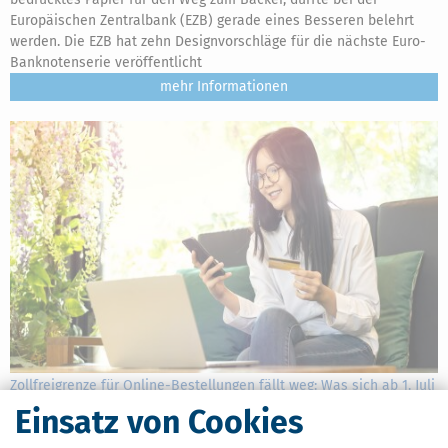
Europäischen Zentralbank (EZB) gerade eines Besseren belehrt
werden. Die EZB hat zehn Designvorschläge für die nächste Euro-
Banknotenserie veröffentlicht
mehr
Zollfreigrenze für Online-Bestellungen fällt weg: Was sich ab 1. Juli
2026 ändert
Einsatz von Cookies
[
24.06.2026, 08:16 Uhr
]
Ab dem 1. Juli 2026 gilt in der Europäischen