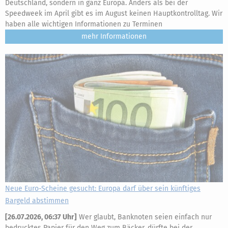
Deutschland, sondern in ganz Europa. Anders als bei der
Speedweek im April gibt es im August keinen Hauptkontrolltag. Wir
haben alle wichtigen Informationen zu Terminen
mehr
Neue Euro-Scheine gesucht: Europa darf über sein künftiges
Bargeld abstimmen
[
26.07.2026, 06:37 Uhr
]
Wer glaubt, Banknoten seien einfach nur
bedrucktes Papier für den Weg zum Bäcker, dürfte bei der