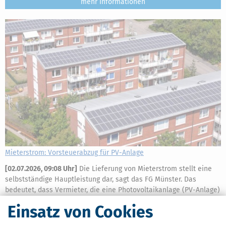
mehr
Mieterstrom: Vorsteuerabzug für PV-Anlage
[
02.07.2026, 09:08 Uhr
]
Die Lieferung von Mieterstrom stellt eine
selbstständige Hauptleistung dar, sagt das FG Münster. Das
bedeutet, dass Vermieter, die eine Photovoltaikanlage (PV-Anlage)
anschaffen, zum Vorsteuerabzug berechtigt sind.
Einsatz von Cookies
mehr