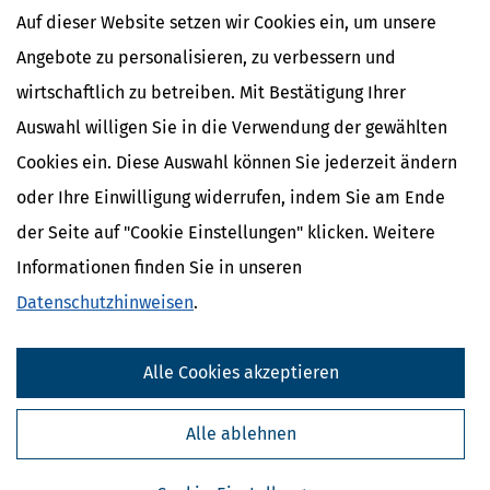
Auf dieser Website setzen wir Cookies ein, um unsere
Angebote zu personalisieren, zu verbessern und
wirtschaftlich zu betreiben. Mit Bestätigung Ihrer
Auswahl willigen Sie in die Verwendung der gewählten
Cookies ein. Diese Auswahl können Sie jederzeit ändern
oder Ihre Einwilligung widerrufen, indem Sie am Ende
der Seite auf "Cookie Einstellungen" klicken. Weitere
Informationen finden Sie in unseren
Darf man Balkonkraftwerke einfach so anbringen?
Datenschutzhinweisen
.
[
30.06.2026, 08:26 Uhr
]
In den letzten Jahren hat sich eine neue Art
von Solaranlagen etabliert: Sogenannte Balkonkraftwerke oder
Alle Cookies akzeptieren
Steckersolaranlagen erfreuen sich immer größerer Beliebtheit. Sie
punkten mit geringen Anschaffungskosten, einfacher Installation
und geringen bürokratischen
Alle ablehnen
mehr