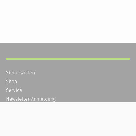
Steuerwelten
Shop
Service
Newsletter-Anmeldung
Alle News
Steuererklärung Online
Referenz