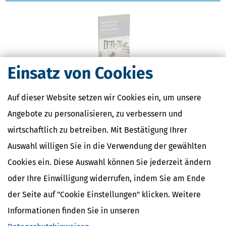
Einsatz von Cookies
Vermietung möblierter Wohnung: Was ist absetzbar?
Vermieten Sie zum Beispiel eine Einliegerwohnung oder eine
Auf dieser Website setzen wir Cookies ein, um unsere
Ferienwohnung möbliert, müssen Sie die Mieteinnahmen
Angebote zu personalisieren, zu verbessern und
versteuern - so wie jeder andere Vermieter auch.
wirtschaftlich zu betreiben. Mit Bestätigung Ihrer
mehr
Auswahl willigen Sie in die Verwendung der gewählten
Cookies ein. Diese Auswahl können Sie jederzeit ändern
oder Ihre Einwilligung widerrufen, indem Sie am Ende
der Seite auf "Cookie Einstellungen" klicken. Weitere
Informationen finden Sie in unseren
Nießbrauchs- und Wohnrechtsverträge richtig abschließen