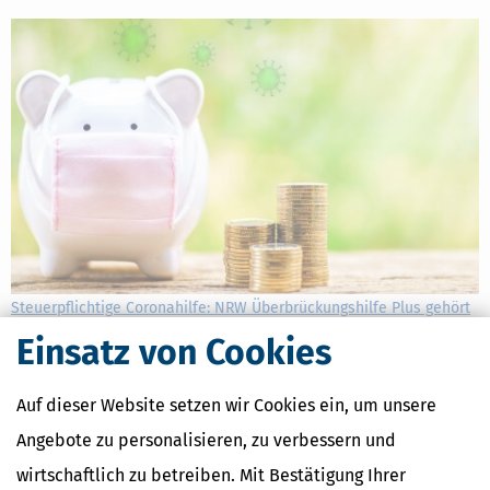
Steuerpflichtige Coronahilfe: NRW Überbrückungshilfe Plus gehört
zu den Betriebseinnahmen
Einsatz von Cookies
[
15.12.2023, 06:57 Uhr
]
Die Corona-Überbrückungshilfe für
Angehörige der Freien Berufe (sog. NRW Überbrückungshilfe Plus)
Auf dieser Website setzen wir Cookies ein, um unsere
stellt Betriebseinnahmen dar, auch soweit sie pauschal für
Lebenshaltungskosten ausgezahlt wurde. Das geht aus einem
Angebote zu personalisieren, zu verbessern und
Urteil des FG Düsseldorf hervor.
wirtschaftlich zu betreiben. Mit Bestätigung Ihrer
mehr