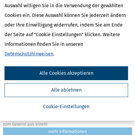
Auswahl willigen Sie in die Verwendung der gewählten
Cookies ein. Diese Auswahl können Sie jederzeit ändern
oder Ihre Einwilligung widerrufen, indem Sie am Ende
der Seite auf "Cookie Einstellungen" klicken. Weitere
Informationen finden Sie in unseren
Datenschutzhinweisen
.
Alle Cookies akzeptieren
Was ist Kunst und was ist »nur« Gewerbe?
Alle ablehnen
[
09.10.2023, 11:20 Uhr
]
Über diese Frage wird immer wieder (auch)
mit dem Finanzamt gestritten. Der Grund: Eine künstlerische
Cookie-Einstellungen
Tätigkeit führt zu Einkünften aus selbstständiger Arbeit und hat
deshalb keine Gewerbesteuerpflicht zur Folge. Ganz im Gegensatz
zum Gewinn aus einem
mehr