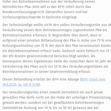
Höhe von Betriebseinnahmen aus der Veräußerung seines
betrieblichen Pkw. Jetzt will er das BFH-Urteil durch das
Bundesverfassungsgericht überprüfen lassen und hat
Verfassungsbeschwerde in Karlsruhe eingelegt.
Der Selbstständige wollte nicht den vollen Veräußerungserlös aus d
Veräußerung seines dem Betriebsvermögen zugeordneten Pkw als
Betriebseinnahme erfassen. Er begründete dies damit, dass er
aufgrund einer privaten Mitbenutzung des Pkw in Höhe von 75 % ein
Nutzungsentnahme von 75 % der durch den Pkw veranlassten Koste
als Betriebseinnahmen erfasst habe. Dadurch seien faktisch nur 25
der Kfz-Kosten gewinnmindernd berücksichtigt worden. Als
Konsequenz dieses Ergebnisses hatte der Gutachter dann im Jahr de
Veräußerung des Pkws auch nur 25 % des Veräußerungserlöses als
Betriebseinnahmen in seiner Gewinnermittlung erfasst.
Dieser Behandlung erteilte der BFH eine Absage (
BFH-Urteil vom
16.6.2020, Az. VIII R 9/18
).
Der Veräußerungserlös eines sowohl betrieblich als auch privat
genutzten Pkw dürfe nicht um die Höhe der anteiligen Privatnutzung
gekürzt werden, sondern sei bei gewillkürtem Betriebsvermögen
(betriebliche Nutzung von 10 % bis zu 50 %) genauso wie bei