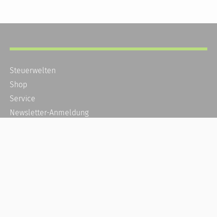
Steuerwelten
Shop
Service
Newsletter-Anmeldung
Alle News
Steuererklärung Online
Referenz
Über uns
Kontakt
Karriere