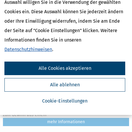
Auswahl willigen Sie in die Verwendung der gewählten
Cookies ein. Diese Auswahl können Sie jederzeit ändern
oder Ihre Einwilligung widerrufen, indem Sie am Ende
der Seite auf "Cookie Einstellungen" klicken. Weitere
Informationen finden Sie in unseren
Datenschutzhinweisen
.
Alle Cookies akzeptieren
Was ist Kunst und was ist »nur« Gewerbe?
Alle ablehnen
[
09.10.2023, 11:20 Uhr
]
Über diese Frage wird immer wieder (auch)
mit dem Finanzamt gestritten. Der Grund: Eine künstlerische
Cookie-Einstellungen
Tätigkeit führt zu Einkünften aus selbstständiger Arbeit und hat
deshalb keine Gewerbesteuerpflicht zur Folge. Ganz im Gegensatz
zum Gewinn aus einem
mehr