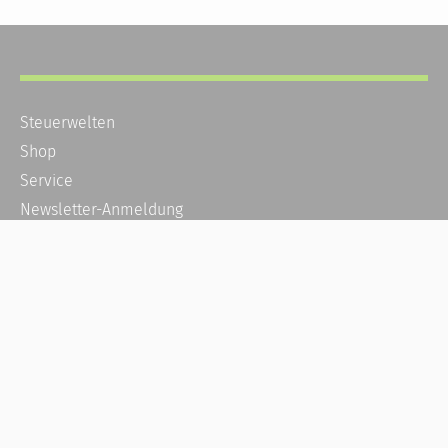
Steuerwelten
Shop
Service
Newsletter-Anmeldung
Alle News
Steuererklärung Online
Referenz
Über uns
Kontakt
Karriere
Häufige Fragen / FAQ