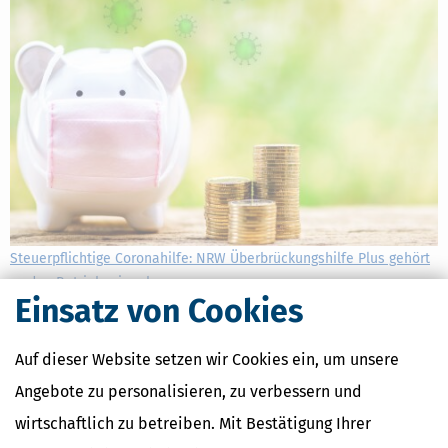
Steuerpflichtige Coronahilfe: NRW Überbrückungshilfe Plus gehört
zu den Betriebseinnahmen
Einsatz von Cookies
[
15.12.2023, 06:57 Uhr
]
Die Corona-Überbrückungshilfe für
Angehörige der Freien Berufe (sog. NRW Überbrückungshilfe Plus)
stellt Betriebseinnahmen dar, auch soweit sie pauschal für
Auf dieser Website setzen wir Cookies ein, um unsere
Lebenshaltungskosten ausgezahlt wurde. Das geht aus einem
Angebote zu personalisieren, zu verbessern und
Urteil des FG Düsseldorf hervor.
wirtschaftlich zu betreiben. Mit Bestätigung Ihrer
mehr