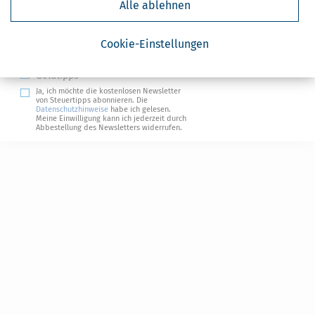
Alle ablehnen
Absenden
Steuertipps
Cookie-Einstellungen
Steuertipps Selbstständige
Geldtipps
Ja, ich möchte die kostenlosen Newsletter
von Steuertipps abonnieren. Die
Datenschutzhinweise
habe ich gelesen.
Meine Einwilligung kann ich jederzeit durch
Abbestellung des Newsletters widerrufen.