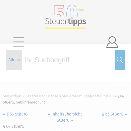

Steuertipps
Gesetze und Erlasse
Steuerberatungsgesetz (StBerG)
§ 64
StBerG, Gebührenordnung
« § 63 StBerG
« Inhaltsübersicht
§ 65 StBerG »
StBerG »
§ 64 StBerG