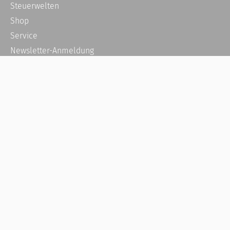
Steuerwelten
Shop
Service
Newsletter-Anmeldung
Alle News
Steuererklärung Online
Referenz
Über uns
Kontakt
Karriere
Häufige Fragen / FAQ
Kundenkonto
Kundenservice und Support
Vertrag widerrufen
Impressum