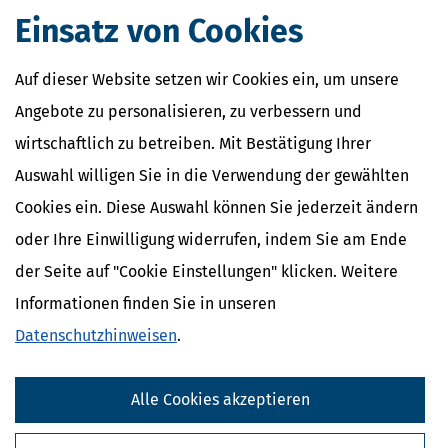
Verwandte Lexikon-Begriffe
Einsatz von Cookies
Künstlersozialabgabe
Kassen-Nachschau
Auf dieser Website setzen wir Cookies ein, um unsere
Lohnsteuer-Nachschau
E-Bilanz
Angebote zu personalisieren, zu verbessern und
Gründungszuschuss
wirtschaftlich zu betreiben. Mit Bestätigung Ihrer
Auswahl willigen Sie in die Verwendung der gewählten
Cookies ein. Diese Auswahl können Sie jederzeit ändern
oder Ihre Einwilligung widerrufen, indem Sie am Ende
der Seite auf "Cookie Einstellungen" klicken. Weitere
Informationen finden Sie in unseren
Datenschutzhinweisen
.
Alle Cookies akzeptieren
Kostenlose Steuertipps & News