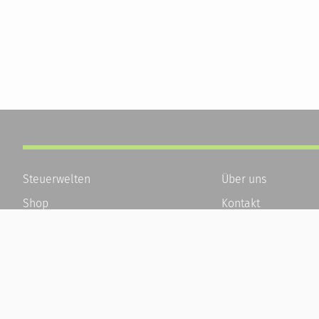
Steuerwelten
Über uns
Shop
Kontakt
Service
Karriere
Newsletter-Anmeldung
Häufige Fragen / F
Alle News
Kundenkonto
Steuererklärung Online
Kundenservice und