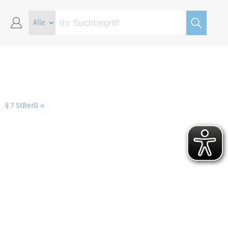
§ 7 StBerG »