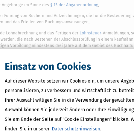
ür Angehörige im Sinne des
§ 15 der Abgabenordnung
,
er Führung von Büchern und Aufzeichnungen, die für die Besteuerung
gen und das Erteilen von Buchungsanweisungen,
ende Lohnabrechnung und das Fertigen der
Lohnsteuer
-Anmeldungen, s
ht werden, die nach Bestehen der Abschlussprüfung in einem kaufmänn
tigen Vorbildung mindestens drei Jahre auf dem Gebiet des Buchhalt
aktisch tätig gewesen sind.
Einsatz von Cookies
Auf dieser Website setzen wir Cookies ein, um unsere Angeb
 Lexikon-Begriffe
personalisieren, zu verbessern und wirtschaftlich zu betrei
ozialabgabe
achschau
Ihrer Auswahl willigen Sie in die Verwendung der gewählten
er-Nachschau
Auswahl können Sie jederzeit ändern oder Ihre Einwilligun
szuschuss
Sie am Ende der Seite auf "Cookie Einstellungen" klicken. 
finden Sie in unseren
Datenschutzhinweisen
.