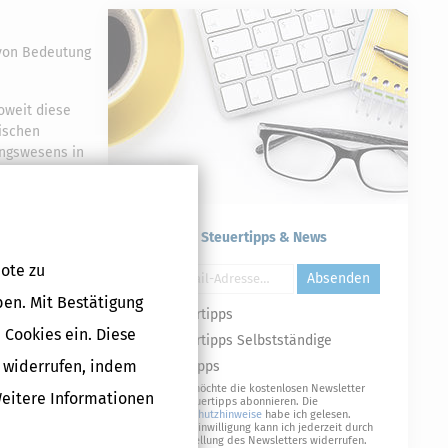
 von Bedeutung
oweit diese
ischen
ungswesens in
Druckversion
Kostenlose Steuertipps & News
ote zu
Absenden
ben. Mit Bestätigung
Steuertipps
 Cookies ein. Diese
Steuertipps Selbstständige
g widerrufen, indem
Geldtipps
Ja, ich möchte die kostenlosen Newsletter
Weitere Informationen
von Steuertipps abonnieren. Die
Datenschutzhinweise
habe ich gelesen.
Meine Einwilligung kann ich jederzeit durch
Abbestellung des Newsletters widerrufen.