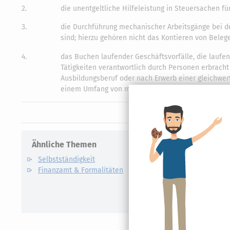
2.
die unentgeltliche Hilfeleistung in Steuersachen f
3.
die Durchführung mechanischer Arbeitsgänge bei d
sind; hierzu gehören nicht das Kontieren von Bele
4.
das Buchen laufender Geschäftsvorfälle, die lauf
Tätigkeiten verantwortlich durch Personen erbrac
Ausbildungsberuf oder nach Erwerb einer gleichwer
einem Umfang von mindestens 16 Wochenstunden pr
Ähnliche Themen
Verwandte
Selbstständigkeit
Künstlers
Finanzamt & Formalitäten
Kassen-N
Lohnsteu
E-Bilanz
Gründung