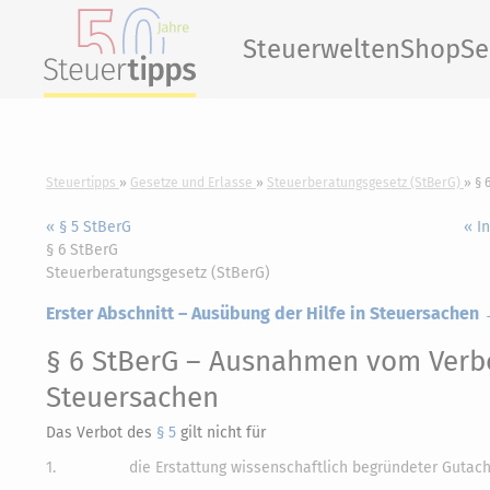
Steuerwelten
Shop
Se
Steuertipps
Gesetze und Erlasse
Steuerberatungsgesetz (StBerG)
§ 
« § 5 StBerG
« I
§ 6 StBerG
Steuerberatungsgesetz (StBerG)
Erster Abschnitt – Ausübung der Hilfe in Steuersachen
§ 6 StBerG
– Ausnahmen vom Verbot
Steuersachen
Das Verbot des
§ 5
gilt nicht für
1.
die Erstattung wissenschaftlich begründeter Gutach