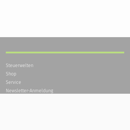
Steuerwelten
Shop
Service
Newsletter-Anmeldung
Alle News
Steuererklärung Online
Referenz
Über uns