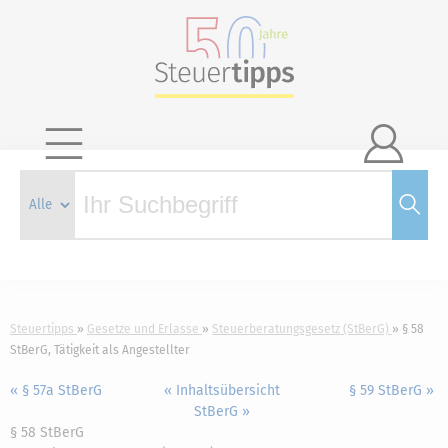

Steuertipps
Gesetze und Erlasse
Steuerberatungsgesetz (StBerG)
§ 58
StBerG, Tätigkeit als Angestellter
« § 57a StBerG
« Inhaltsübersicht
§ 59 StBerG »
StBerG »
§ 58 StBerG