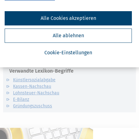
der Abschlussprüferaufsichtsstelle handelt.
§ 59
steht
dem nicht entgegen.
Alle Cookies akzeptieren
Alle ablehnen
Ähnliche Themen
Selbstständigkeit
Cookie-Einstellungen
Finanzamt & Formalitäten
Verwandte Lexikon-Begriffe
Künstlersozialabgabe
Kassen-Nachschau
Lohnsteuer-Nachschau
E-Bilanz
Gründungszuschuss