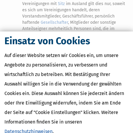
Vereinigungen mit
Sitz
im Ausland gilt dies nur, soweit
es sich um Vereinigungen handelt, deren
Vorstandsmitglieder, Geschäftsführer, persönlich
haftende
Gesellschafter
, Mitglieder oder sonstige
Anteilseigner mehrheitlich Personen sind, die im
Ausland einen den in
§ 3 Satz 1 Nummer 1
genannten
Einsatz von Cookies
Berufen in der Ausbildung und den Befugnissen
vergleichbaren Beruf ausüben und bei denen die
Voraussetzungen für die Berufsausübung den
Auf dieser Website setzen wir Cookies ein, um unsere
Anforderungen dieses Gesetzes im Wesentlichen
Angebote zu personalisieren, zu verbessern und
entsprechen,
wirtschaftlich zu betreiben. Mit Bestätigung Ihrer
7.
als Geschäftsführer oder als Angestellte einer
Auswahl willigen Sie in die Verwendung der gewählten
europäischen wirtschaftlichen Interessenvereinigung,
wenn alle Geschäftsführer und alle Mitglieder
Cookies ein. Diese Auswahl können Sie jederzeit ändern
Angehörige europäischer steuerberatender,
oder Ihre Einwilligung widerrufen, indem Sie am Ende
wirtschaftsprüfender oder rechtsberatender Berufe
sind,
der Seite auf "Cookie Einstellungen" klicken. Weitere
Informationen finden Sie in unseren
8.
als Angestellte des Bundesamts für Wirtschaft und
Ausfuhrkontrolle, soweit es sich um eine Tätigkeit bei
Datenschutzhinweisen
.