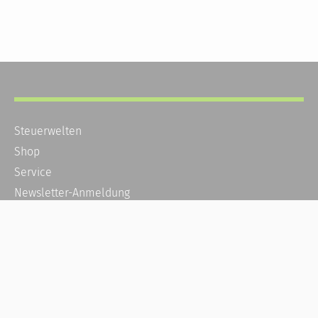
Steuerwelten
Shop
Service
Newsletter-Anmeldung
Alle News
Steuererklärung Online
Referenz
Über uns
Kontakt