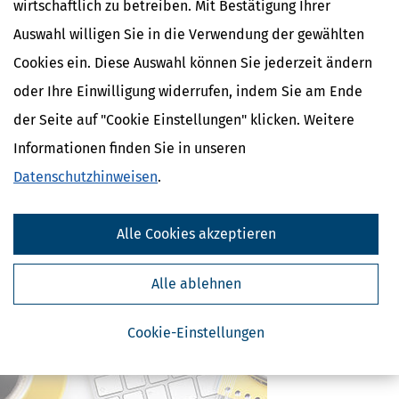
wirtschaftlich zu betreiben. Mit Bestätigung Ihrer
Auswahl willigen Sie in die Verwendung der gewählten
Cookies ein. Diese Auswahl können Sie jederzeit ändern
Ähnliche Themen
oder Ihre Einwilligung widerrufen, indem Sie am Ende
Selbstständigkeit
der Seite auf "Cookie Einstellungen" klicken. Weitere
Finanzamt & Formalitäten
Informationen finden Sie in unseren
Verwandte Lexikon-Begriffe
Datenschutzhinweisen
.
Künstlersozialabgabe
Kassen-Nachschau
Lohnsteuer-Nachschau
Alle Cookies akzeptieren
E-Bilanz
Gründungszuschuss
Alle ablehnen
Cookie-Einstellungen