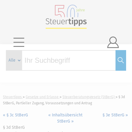

Steuertipps
Gesetze und Erlasse
Steuerberatungsgesetz (StBerG)
§ 3d
StBerG, Partieller Zugang, Voraussetzungen und Antrag
« § 3c StBerG
« Inhaltsübersicht
§ 3e StBerG »
StBerG »
§ 3d StBerG