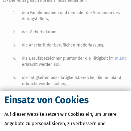
(3) Der Antrag nach Absatz 1 muss enthalten:
1.
den Familiennamen und den oder die Vornamen des
Antragstellers,
2.
das Geburtsdatum,
3.
die Anschrift der beruflichen Niederlassung,
4.
die Berufsbezeichnung, unter der die Tätigkeit im
Inland
erbracht werden soll,
5.
die Tätigkeiten oder Tätigkeitsbereiche, die im Inland
erbracht werden sollen,
Einsatz von Cookies
6.
einen Nachweis über die Berufsqualifikation,
7.
eine Information über Einzelheiten zur
Auf dieser Website setzen wir Cookies ein, um unsere
Berufshaftpflichtversicherung oder eines anderen
individuellen oder kollektiven Schutzes in Bezug auf die
Angebote zu personalisieren, zu verbessern und
Berufshaftpflicht.