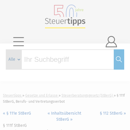

Steuertipps
Gesetze und Erlasse
Steuerberatungsgesetz (StBerG)
§ 111f
StBerG, Berufs- und Vertretungsverbot
« § 111e StBerG
« Inhaltsübersicht
§ 112 StBerG »
StBerG »
§ 111f StBerG