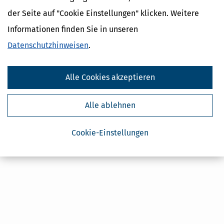
Steuertipps
der Seite auf "Cookie Einstellungen" klicken. Weitere
Steuertipps Selbstständige
Informationen finden Sie in unseren
Geldtipps
Datenschutzhinweisen
Ja, ich möchte die kostenlosen Newsletter
.
von Steuertipps abonnieren. Die
Datenschutzhinweise
habe ich gelesen.
Meine Einwilligung kann ich jederzeit durch
Abbestellung des Newsletters widerrufen.
Alle Cookies akzeptieren
Alle ablehnen
Cookie-Einstellungen