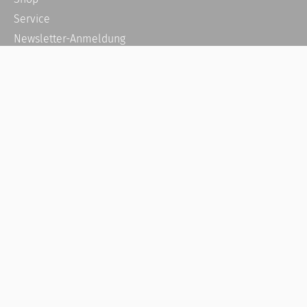
Service
Newsletter-Anmeldung
Alle News
Steuererklärung Online
Referenz
Über uns
Kontakt
Karriere
Häufige Fragen / FAQ
Kundenkonto
Kundenservice und Support
Vertrag widerrufen
Impressum
AGB