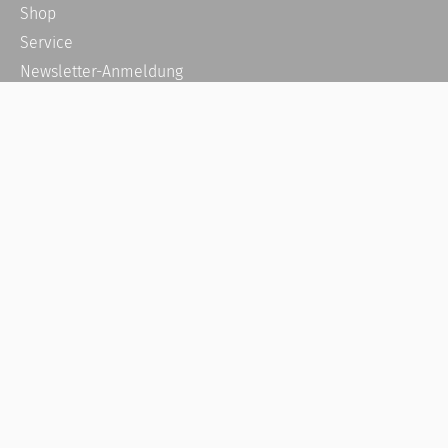
Shop
Service
Newsletter-Anmeldung
Alle News
Steuererklärung Online
Referenz
Über uns
Kontakt
Karriere
Häufige Fragen / FAQ
Kundenkonto
Kundenservice und Support
Vertrag widerrufen
Impressum