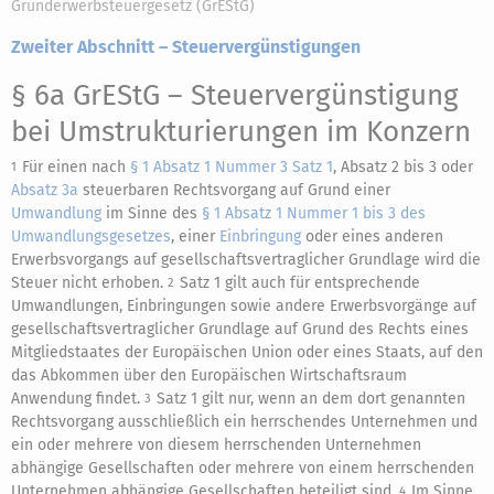
Grunderwerbsteuergesetz (GrEStG)
Zweiter Abschnitt – Steuervergünstigungen
§ 6a GrEStG
– Steuervergünstigung
bei Umstrukturierungen im Konzern
Für einen nach
§ 1 Absatz 1 Nummer 3 Satz 1
, Absatz 2 bis 3 oder
1
Absatz 3a
steuerbaren Rechtsvorgang auf Grund einer
Umwandlung
im Sinne des
§ 1 Absatz 1 Nummer 1 bis 3 des
Umwandlungsgesetzes
, einer
Einbringung
oder eines anderen
Erwerbsvorgangs auf gesellschaftsvertraglicher Grundlage wird die
Steuer nicht erhoben.
Satz 1 gilt auch für entsprechende
2
Umwandlungen, Einbringungen sowie andere Erwerbsvorgänge auf
gesellschaftsvertraglicher Grundlage auf Grund des Rechts eines
Mitgliedstaates der Europäischen Union oder eines Staats, auf den
das Abkommen über den Europäischen Wirtschaftsraum
Anwendung findet.
Satz 1 gilt nur, wenn an dem dort genannten
3
Rechtsvorgang ausschließlich ein herrschendes Unternehmen und
ein oder mehrere von diesem herrschenden Unternehmen
abhängige Gesellschaften oder mehrere von einem herrschenden
Unternehmen abhängige Gesellschaften beteiligt sind.
Im Sinne
4