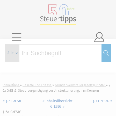

Steuertipps
Gesetze und Erlasse
Grunderwerbsteuergesetz (GrEStG)
§
6a GrEStG, Steuervergünstigung bei Umstrukturierungen im Konzern
« § 6 GrEStG
« Inhaltsübersicht
§ 7 GrEStG »
GrEStG »
§ 6a GrEStG