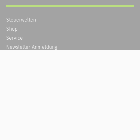
Steuerwelten
Shop
Service
Newsletter-Anmeldung
Alle News
Steuererklärung Online
Referenz
Über uns
Kontakt
Karriere
Häufige Fragen / FAQ
Kundenkonto
Kundenservice und Support