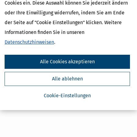
Cookies ein. Diese Auswahl können Sie jederzeit ändern
Kostenlose Steuertipps & News
oder Ihre Einwilligung widerrufen, indem Sie am Ende
Absenden
der Seite auf "Cookie Einstellungen" klicken. Weitere
Informationen finden Sie in unseren
Steuertipps
Steuertipps Selbstständige
Datenschutzhinweisen
.
Geldtipps
Ja, ich möchte die kostenlosen Newsletter
von Steuertipps abonnieren. Die
Alle Cookies akzeptieren
Datenschutzhinweise
habe ich gelesen.
Meine Einwilligung kann ich jederzeit durch
Abbestellung des Newsletters widerrufen.
Alle ablehnen
Cookie-Einstellungen