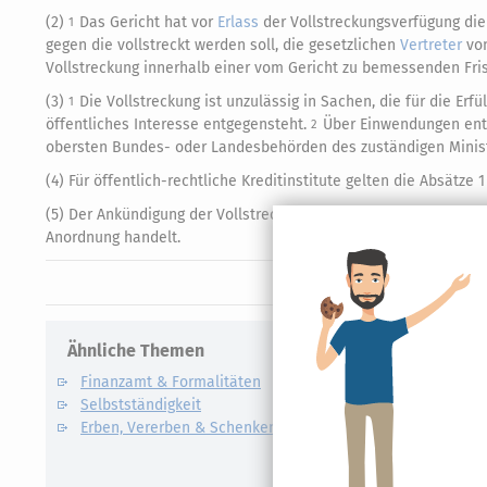
(2)
Das Gericht hat vor
Erlass
der Vollstreckungsverfügung die
1
gegen die vollstreckt werden soll, die gesetzlichen
Vertreter
von
Vollstreckung innerhalb einer vom Gericht zu bemessenden Fr
(3)
Die Vollstreckung ist unzulässig in Sachen, die für die Er
1
öffentliches Interesse entgegensteht.
Über Einwendungen ents
2
obersten Bundes- oder Landesbehörden des zuständigen Minist
(4) Für öffentlich-rechtliche Kreditinstitute gelten die Absätze 1 
(5) Der Ankündigung der Vollstreckung und der Einhaltung einer
Anordnung handelt.
Ähnliche Themen
Verwandte
Finanzamt & Formalitäten
Kapitalert
Selbstständigkeit
Definition un
Erben, Vererben & Schenken
CO2-Steue
Kapitalert
Erklärung