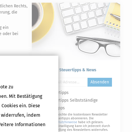
tlichen Rechts,
erung, die
g ein
e oder bei
iligen
Kostenlose Steuertipps & News
Druckversion
Absenden
ote zu
Steuertipps
ben. Mit Bestätigung
Steuertipps Selbstständige
 Cookies ein. Diese
Geldtipps
g widerrufen, indem
Ja, ich möchte die kostenlosen Newsletter
von Steuertipps abonnieren. Die
Datenschutzhinweise
habe ich gelesen.
Weitere Informationen
Meine Einwilligung kann ich jederzeit durch
Abbestellung des Newsletters widerrufen.