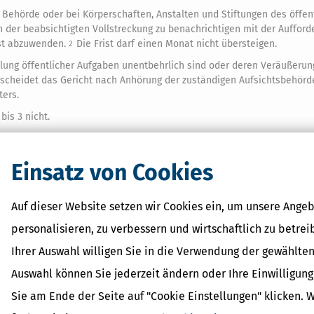
 Behörde oder bei Körperschaften, Anstalten und Stiftungen des öffen
 der beabsichtigten Vollstreckung zu benachrichtigen mit der Aufford
ist abzuwenden.
Die Frist darf einen Monat nicht übersteigen.
2
füllung öffentlicher Aufgaben unentbehrlich sind oder deren Veräußerun
cheidet das Gericht nach Anhörung der zuständigen Aufsichtsbehörd
ers.
bis 3 nicht.
 Wartefrist bedarf es nicht, wenn es sich um den Vollzug einer einstwe
Einsatz von Cookies
Auf dieser Website setzen wir Cookies ein, um unsere Angeb
 Lexikon-Begriffe
personalisieren, zu verbessern und wirtschaftlich zu betrei
ragsteuer Freibetrag -
Ihrer Auswahl willigen Sie in die Verwendung der gewählten
d Erklärung
Auswahl können Sie jederzeit ändern oder Ihre Einwilligun
r - Was ist das?
ragsteuer - Definition und
Sie am Ende der Seite auf "Cookie Einstellungen" klicken. 