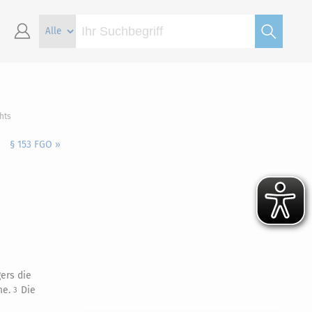
hts
§ 153 FGO »
ers die
me.
Die
3