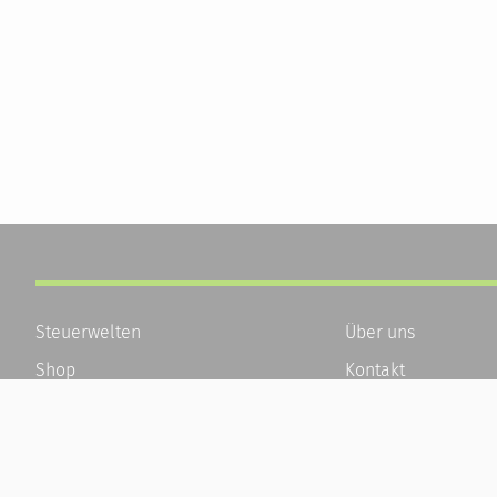
Steuerwelten
Über uns
Shop
Kontakt
Service
Karriere
Newsletter-Anmeldung
Häufige Fragen / F
Alle News
Kundenkonto