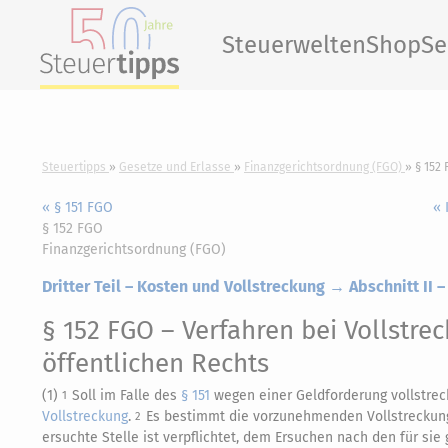
Steuerwelten
Shop
Se
Steuertipps
Gesetze und Erlasse
Finanzgerichtsordnung (FGO)
§ 152
« § 151 FGO
« 
§ 152 FGO
Finanzgerichtsordnung (FGO)
Dritter Teil – Kosten und Vollstreckung → Abschnitt II 
§ 152 FGO
– Verfahren bei Vollstre
öffentlichen Rechts
(1)
Soll im Falle des
§ 151
wegen einer Geldforderung vollstreck
1
Vollstreckung
.
Es bestimmt die vorzunehmenden Vollstrecku
2
ersuchte Stelle ist verpflichtet, dem Ersuchen nach den für s