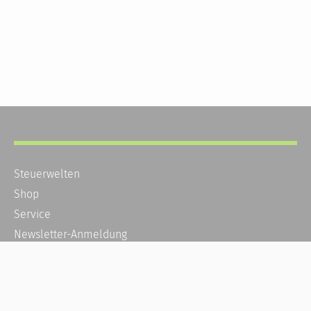
Steuerwelten
Shop
Service
Newsletter-Anmeldung
Alle News
Steuererklärung Online
Referenz