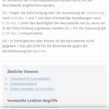
im Verfahren der Prozesskostenhilfe können nicht mit der
Beschwerde angefochten werden.
(3)
Gegen die Entscheidung über die Aussetzung der
Vollziehung
1
nach
§ 69 Abs. 3
und
5
und über einstweilige Anordnungen nach
§ 114 Abs. 1
steht den Beteiligten die Beschwerde nur zu, wenn sie
in der Entscheidung zugelassen worden ist.
Für die Zulassung gilt
2
§ 115 Abs. 2
entsprechend.
(4)
In Streitigkeiten über Kosten ist die Beschwerde nicht
1
gegeben.
Das gilt nicht für die Beschwerde gegen die
2
Nichtzulassung der
Revision
.
Ähnliche Themen
Finanzamt & Formalitäten
Selbstständigkeit
Erben, Vererben & Schenken
Verwandte Lexikon-Begriffe
Kapitalertragsteuer Freibetrag -