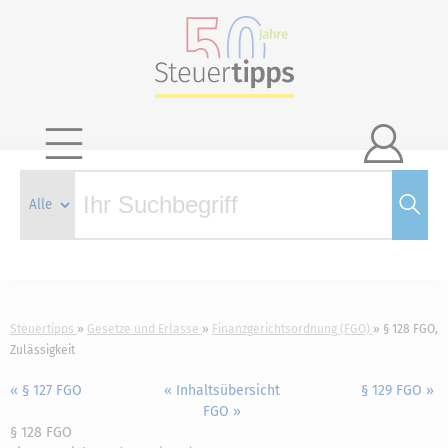

Steuertipps
Gesetze und Erlasse
Finanzgerichtsordnung (FGO)
§ 128 FGO,
Zulässigkeit
« § 127 FGO
« Inhaltsübersicht
§ 129 FGO »
FGO »
§ 128 FGO