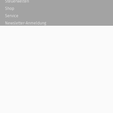
Steuerwelten
Shop
Service
Newsletter-Anmeldung
Alle News
Steuererklärung Online
Referenz
Über uns
Kontakt
Karriere
Häufige Fragen / FAQ
Kundenkonto
Kundenservice und Support
Vertrag widerrufen
Impressum