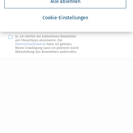
Alle ablehnen
Absenden
Steuertipps
Cookie-Einstellungen
Steuertipps Selbstständige
Geldtipps
Ja, ich möchte die kostenlosen Newsletter
von Steuertipps abonnieren. Die
Datenschutzhinweise
habe ich gelesen.
Meine Einwilligung kann ich jederzeit durch
Abbestellung des Newsletters widerrufen.