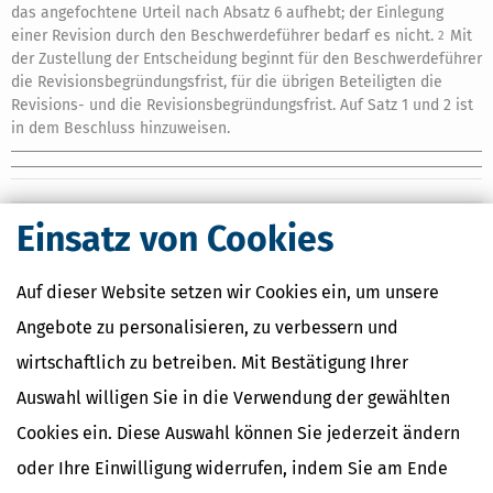
das angefochtene Urteil nach Absatz 6 aufhebt; der Einlegung
einer Revision durch den Beschwerdeführer bedarf es nicht.
Mit
2
der Zustellung der Entscheidung beginnt für den Beschwerdeführer
die Revisionsbegründungsfrist, für die übrigen Beteiligten die
Revisions- und die Revisionsbegründungsfrist. Auf Satz 1 und 2 ist
in dem Beschluss hinzuweisen.
Einsatz von Cookies
Ähnliche Themen
Finanzamt & Formalitäten
Auf dieser Website setzen wir Cookies ein, um unsere
Selbstständigkeit
Angebote zu personalisieren, zu verbessern und
Erben, Vererben & Schenken
wirtschaftlich zu betreiben. Mit Bestätigung Ihrer
Verwandte Lexikon-Begriffe
Auswahl willigen Sie in die Verwendung der gewählten
Kapitalertragsteuer Freibetrag -
Cookies ein. Diese Auswahl können Sie jederzeit ändern
Definition und Erklärung
CO2-Steuer - Was ist das?
oder Ihre Einwilligung widerrufen, indem Sie am Ende
Kapitalertragsteuer - Definition und