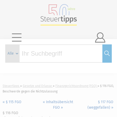

Steuertipps
Gesetze und Erlasse
Finanzgerichtsordnung (FGO)
§ 116 FGO,
Beschwerde gegen die Nichtzulassung
« § 115 FGO
« Inhaltsübersicht
§ 117 FGO
FGO »
(weggefallen) »
§ 116 FGO