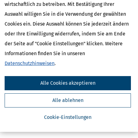
wirtschaftlich zu betreiben. Mit Bestätigung Ihrer
Auswahl willigen Sie in die Verwendung der gewählten
Cookies ein. Diese Auswahl können Sie jederzeit ändern
oder Ihre Einwilligung widerrufen, indem Sie am Ende
der Seite auf "Cookie Einstellungen" klicken. Weitere
Kostenlose Steuertipps & News
Informationen finden Sie in unseren
Datenschutzhinweisen
.
Absenden
Steuertipps
Alle Cookies akzeptieren
Steuertipps Selbstständige
Geldtipps
Ja, ich möchte die kostenlosen Newsletter
Alle ablehnen
von Steuertipps abonnieren. Die
Datenschutzhinweise
habe ich gelesen.
Meine Einwilligung kann ich jederzeit durch
Abbestellung des Newsletters widerrufen.
Cookie-Einstellungen