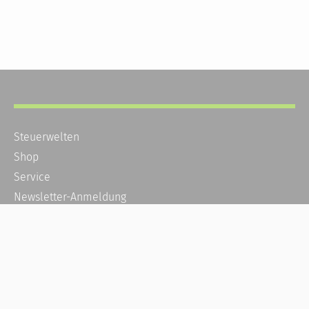
Steuerwelten
Shop
Service
Newsletter-Anmeldung
Alle News
Steuererklärung Online
Referenz
Über uns
Kontakt