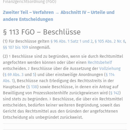
Finanzgerichtsordnung (FGO)
Zweiter Teil – Verfahren → Abschnitt IV – Urteile und
andere Entscheidungen
§ 113 FGO
– Beschlüsse
(1) Für Beschlüsse gelten
§ 96 Abs. 1 Satz 1 und 2
,
§ 105 Abs. 2 Nr. 6
,
§§ 107 bis 109
sinngemäß.
(2)
Beschlüsse sind zu begründen, wenn sie durch Rechtsmittel
1
angefochten werden können oder über einen
Rechtsbehelf
entscheiden.
Beschlüsse über die Aussetzung der
Vollziehung
2
(
§ 69 Abs. 3
und
5
) und über einstweilige Anordnungen (
§ 114
Abs. 1
), Beschlüsse nach Erledigung des Rechtsstreits in der
Hauptsache (
§ 138
) sowie Beschlüsse, in denen ein Antrag auf
Bewilligung von Prozesskostenhilfe zurückgewiesen wird (
§ 142
)
sind stets zu begründen.
Beschlüsse, die über ein Rechtsmittel
3
entscheiden, bedürfen keiner weiteren Begründung, soweit das
Gericht das Rechtsmittel aus den Gründen der angefochtenen
Entscheidung als unbegründet zurückweist.