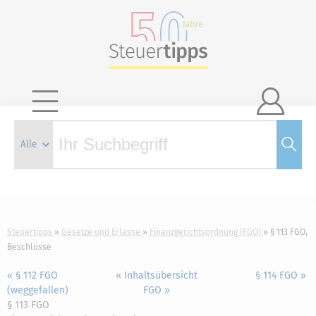

Steuertipps
Gesetze und Erlasse
Finanzgerichtsordnung (FGO)
§ 113 FGO,
Beschlüsse
« § 112 FGO
« Inhaltsübersicht
§ 114 FGO »
(weggefallen)
FGO »
§ 113 FGO