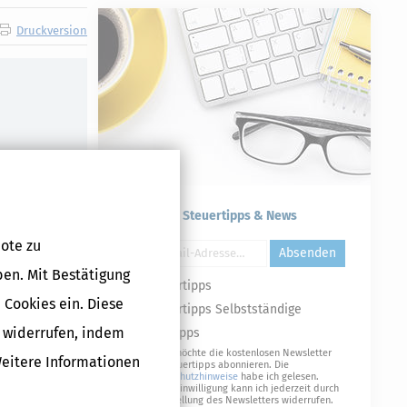
Druckversion
Kostenlose Steuertipps & News
ote zu
Absenden
ben. Mit Bestätigung
Steuertipps
 Cookies ein. Diese
Steuertipps Selbstständige
g widerrufen, indem
Geldtipps
Ja, ich möchte die kostenlosen Newsletter
Weitere Informationen
von Steuertipps abonnieren. Die
Datenschutzhinweise
habe ich gelesen.
Meine Einwilligung kann ich jederzeit durch
Abbestellung des Newsletters widerrufen.