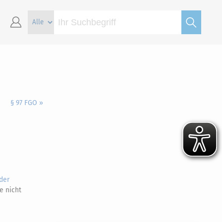
§ 97 FGO »
der
e nicht