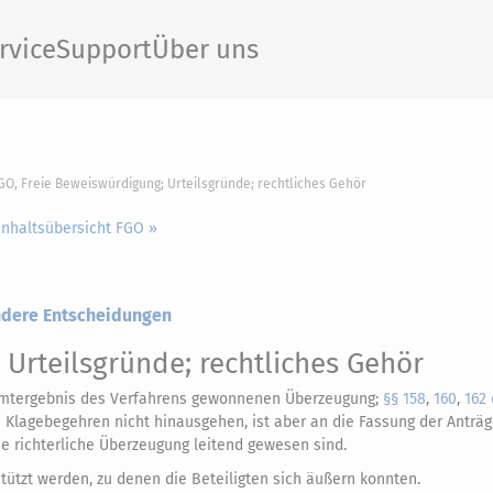
rvice
Support
Über uns
FGO, Freie Beweiswürdigung; Urteilsgründe; rechtliches Gehör
Inhaltsübersicht FGO »
andere Entscheidungen
Urteilsgründe; rechtliches Gehör
samtergebnis des Verfahrens gewonnenen Überzeugung;
§§ 158
,
160
,
162 
s Klagebegehren nicht hinausgehen, ist aber an die Fassung der Anträg
ie richterliche Überzeugung leitend gewesen sind.
tützt werden, zu denen die Beteiligten sich äußern konnten.