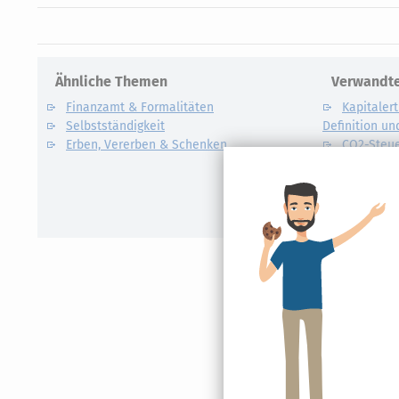
Ähnliche Themen
Verwandte
Finanzamt & Formalitäten
Kapitalert
Selbstständigkeit
Definition un
Erben, Vererben & Schenken
CO2-Steue
Kapitalert
Erklärung
NACHDiG
Kommissi