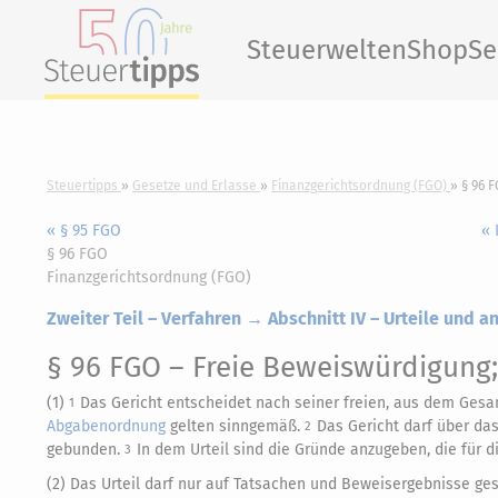
Steuerwelten
Shop
Se
Steuertipps
Gesetze und Erlasse
Finanzgerichtsordnung (FGO)
§ 96 
« § 95 FGO
« 
§ 96 FGO
Finanzgerichtsordnung (FGO)
Zweiter Teil – Verfahren → Abschnitt IV – Urteile und 
§ 96 FGO
– Freie Beweiswürdigung; 
(1)
Das Gericht entscheidet nach seiner freien, aus dem Ge
1
Abgabenordnung
gelten sinngemäß.
Das Gericht darf über da
2
gebunden.
In dem Urteil sind die Gründe anzugeben, die für d
3
(2) Das Urteil darf nur auf Tatsachen und Beweisergebnisse ges