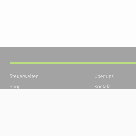
Steuerwelten
Über uns
Shop
Kontakt
Service
Karriere
Newsletter-Anmeldung
Häufige Fragen / F
Alle News
Kundenkonto
Steuererklärung Online
Kundenservice und