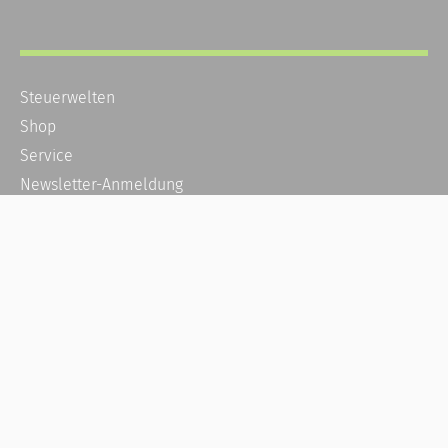
Steuerwelten
Shop
Service
Newsletter-Anmeldung
Alle News
Steuererklärung Online
Referenz
Über uns
Kontakt
Karriere
Häufige Fragen / FAQ
Kundenkonto