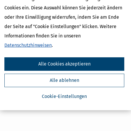
Cookies ein. Diese Auswahl können Sie jederzeit ändern
oder Ihre Einwilligung widerrufen, indem Sie am Ende
Kostenlose Steuertipps & News
der Seite auf "Cookie Einstellungen" klicken. Weitere
Absenden
Informationen finden Sie in unseren
Steuertipps
Datenschutzhinweisen
.
Steuertipps Selbstständige
Geldtipps
Ja, ich möchte die kostenlosen Newsletter
Alle Cookies akzeptieren
von Steuertipps abonnieren. Die
Datenschutzhinweise
habe ich gelesen.
Meine Einwilligung kann ich jederzeit durch
Abbestellung des Newsletters widerrufen.
Alle ablehnen
Cookie-Einstellungen