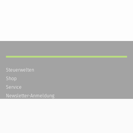
Steuerwelten
Shop
Service
Newsletter-Anmeldung
Alle News
Steuererklärung Online
Referenz