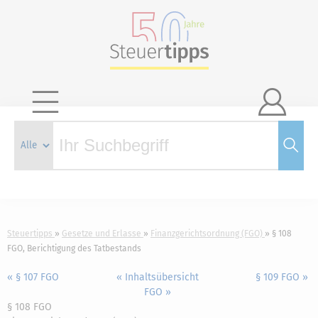

Steuertipps
Gesetze und Erlasse
Finanzgerichtsordnung (FGO)
§ 108
FGO, Berichtigung des Tatbestands
« § 107 FGO
« Inhaltsübersicht
§ 109 FGO »
FGO »
§ 108 FGO