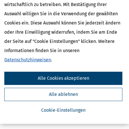
wirtschaftlich zu betreiben. Mit Bestätigung Ihrer
Auswahl willigen Sie in die Verwendung der gewählten
Cookies ein. Diese Auswahl können Sie jederzeit ändern
oder Ihre Einwilligung widerrufen, indem Sie am Ende
der Seite auf "Cookie Einstellungen" klicken. Weitere
Kostenlose Steuertipps & News
Informationen finden Sie in unseren
Datenschutzhinweisen
.
Absenden
Steuertipps
Alle Cookies akzeptieren
Steuertipps Selbstständige
Geldtipps
Ja, ich möchte die kostenlosen Newsletter
Alle ablehnen
von Steuertipps abonnieren. Die
Datenschutzhinweise
habe ich gelesen.
Meine Einwilligung kann ich jederzeit durch
Abbestellung des Newsletters widerrufen.
Cookie-Einstellungen