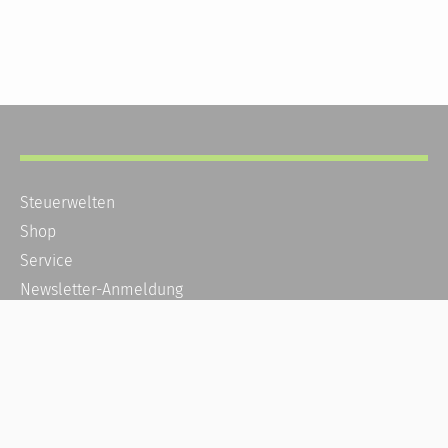
Steuerwelten
Shop
Service
Newsletter-Anmeldung
Alle News
Steuererklärung Online
Referenz
Über uns