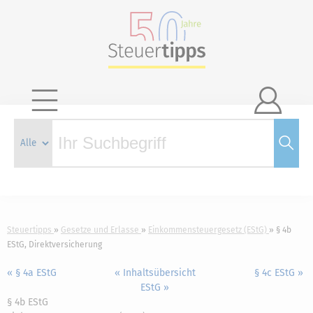

Steuertipps
Gesetze und Erlasse
Einkommensteuergesetz (EStG)
§ 4b
EStG, Direktversicherung
« § 4a EStG
« Inhaltsübersicht
§ 4c EStG »
EStG »
§ 4b EStG