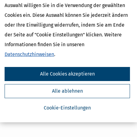
Auswahl willigen Sie in die Verwendung der gewählten
Cookies ein. Diese Auswahl können Sie jederzeit ändern
oder Ihre Einwilligung widerrufen, indem Sie am Ende
Kostenlose Steuertipps & News
der Seite auf "Cookie Einstellungen" klicken. Weitere
Informationen finden Sie in unseren
Absenden
Datenschutzhinweisen
.
Steuertipps
Steuertipps Selbstständige
Geldtipps
Alle Cookies akzeptieren
Ja, ich möchte die kostenlosen Newsletter
von Steuertipps abonnieren. Die
Datenschutzhinweise
habe ich gelesen.
Alle ablehnen
Meine Einwilligung kann ich jederzeit durch
Abbestellung des Newsletters widerrufen.
Cookie-Einstellungen