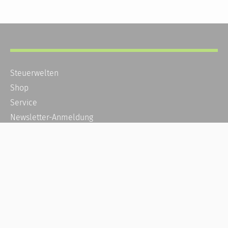
Steuerwelten
Shop
Service
Newsletter-Anmeldung
Alle News
Steuererklärung Online
Referenz
Über uns
Kontakt
Karriere