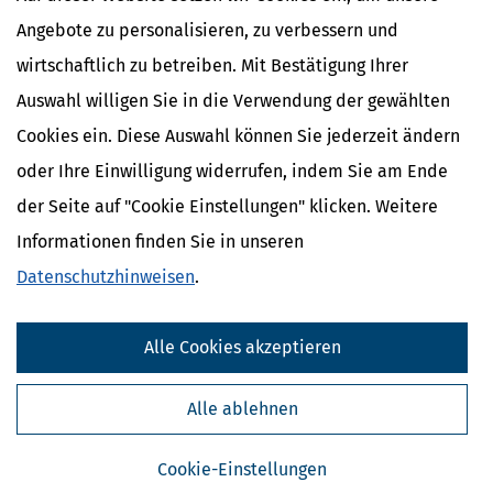
Absatz 2 des Bundesverfassungsgerichtsgesetzes
Angebote zu personalisieren, zu verbessern und
Gesetzeskraft.
wirtschaftlich zu betreiben. Mit Bestätigung Ihrer
Auswahl willigen Sie in die Verwendung der gewählten
Cookies ein. Diese Auswahl können Sie jederzeit ändern
Ähnliche Themen
oder Ihre Einwilligung widerrufen, indem Sie am Ende
Finanzamt & Formalitäten
Selbstständigkeit
der Seite auf "Cookie Einstellungen" klicken. Weitere
Erben, Vererben & Schenken
Informationen finden Sie in unseren
Datenschutzhinweisen
.
Verwandte Lexikon-Begriffe
Kapitalertragsteuer Freibetrag -
Definition und Erklärung
Alle Cookies akzeptieren
CO2-Steuer - Was ist das?
Kapitalertragsteuer - Definition und
Erklärung
Alle ablehnen
NACHDiGAL
Kommission
Cookie-Einstellungen