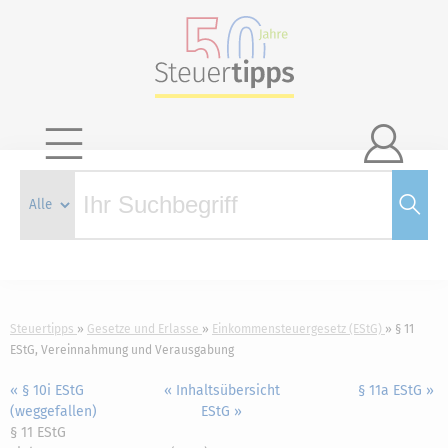

Steuertipps
Gesetze und Erlasse
Einkommensteuergesetz (EStG)
§ 11
EStG, Vereinnahmung und Verausgabung
« § 10i EStG
« Inhaltsübersicht
§ 11a EStG »
(weggefallen)
EStG »
§ 11 EStG