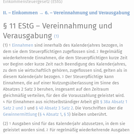
Einkommensteuergesetz (EStG)
II. – Einkommen → 6. – Vereinnahmung und Verausgabung
§ 11 EStG
– Vereinnahmung und
Verausgabung
(1)
(1)
Einnahmen
sind innerhalb des Kalenderjahres bezogen, in
1
dem sie dem Steuerpflichtigen zugeflossen sind.
Regelmäßig
2
wiederkehrende Einnahmen, die dem Steuerpflichtigen kurze Zeit
vor Beginn oder kurze Zeit nach Beendigung des Kalenderjahres,
zu dem sie wirtschaftlich gehören, zugeflossen sind, gelten als in
diesem Kalenderjahr bezogen.
Der Steuerpflichtige kann
3
Einnahmen, die auf einer Nutzungsüberlassung im Sinne des
Absatzes 2 Satz 3 beruhen, insgesamt auf den Zeitraum
gleichmäßig verteilen, für den die Vorauszahlung geleistet wird.
Für Einnahmen aus nichtselbständiger Arbeit gilt
§ 38a Absatz 1
4
Satz 2 und 3
und
§ 40 Absatz 3 Satz 2
. Die Vorschriften über die
Gewinnermittlung
(
§ 4 Absatz 1
,
§ 5
) bleiben unberührt.
(2)
Ausgaben sind für das Kalenderjahr abzusetzen, in dem sie
1
geleistet worden sind.
Für regelmäßig wiederkehrende Ausgaben
2