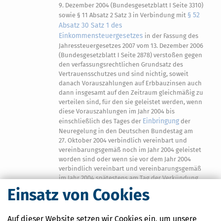
9. Dezember 2004 (Bundesgesetzblatt I Seite 3310)
§ 52
sowie § 11 Absatz 2 Satz 3 in Verbindung mit
Absatz 30 Satz 1 des
Einkommensteuergesetzes
in der Fassung des
Jahressteuergesetzes 2007 vom 13. Dezember 2006
(Bundesgesetzblatt I Seite 2878) verstoßen gegen
den verfassungsrechtlichen Grundsatz des
Vertrauensschutzes und sind nichtig, soweit
danach Vorauszahlungen auf Erbbauzinsen auch
dann insgesamt auf den Zeitraum gleichmäßig zu
verteilen sind, für den sie geleistet werden, wenn
diese Vorauszahlungen im Jahr 2004 bis
Einbringung
einschließlich des Tages der
der
Neuregelung in den Deutschen Bundestag am
27. Oktober 2004 verbindlich vereinbart und
vereinbarungsgemäß noch im Jahr 2004 geleistet
worden sind oder wenn sie vor dem Jahr 2004
verbindlich vereinbart und vereinbarungsgemäß
im Jahr 2004 spätestens am Tag der Verkündung
der Neuregelung am 15. Dezember 2004 geleistet
Einsatz von Cookies
worden sind.
Die vorstehende Entscheidungsformel hat gemäß § 31
Auf dieser Website setzen wir Cookies ein, um unsere