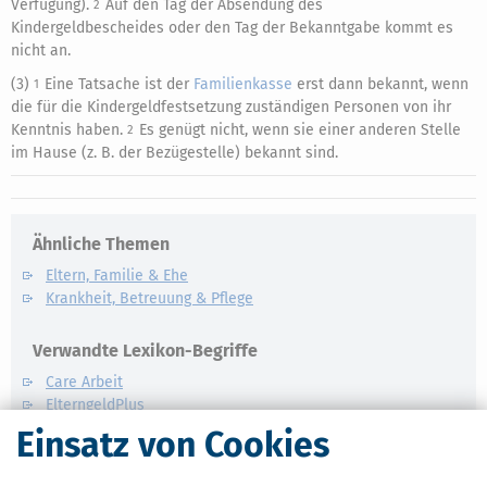
Verfügung).
Auf den Tag der Absendung des
2
Kindergeldbescheides oder den Tag der Bekanntgabe kommt es
nicht an.
(3)
Eine Tatsache ist der
Familienkasse
erst dann bekannt, wenn
1
die für die Kindergeldfestsetzung zuständigen Personen von ihr
Kenntnis haben.
Es genügt nicht, wenn sie einer anderen Stelle
2
im Hause (z. B. der Bezügestelle) bekannt sind.
Ähnliche Themen
Eltern, Familie & Ehe
Krankheit, Betreuung & Pflege
Verwandte Lexikon-Begriffe
Care Arbeit
ElterngeldPlus
Unterhaltshöchstbetrag
Einsatz von Cookies
Kindesunterhalt
Auslandskinder