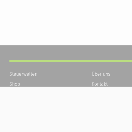
Steuerwelten
Über uns
Shop
Kontakt
Service
Karriere
Newsletter-Anmeldung
Häufige Fragen / F
Alle News
Kundenkonto
Steuererklärung Online
Kundenservice und