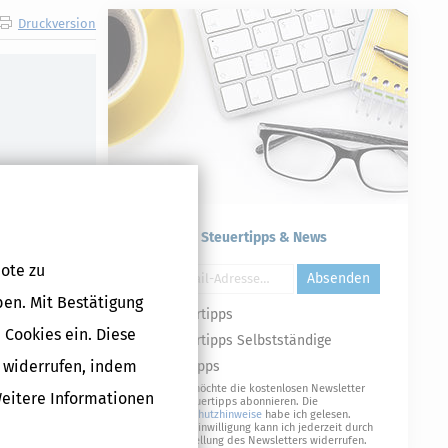
Druckversion
Kostenlose Steuertipps & News
ote zu
Absenden
ben. Mit Bestätigung
Steuertipps
 Cookies ein. Diese
Steuertipps Selbstständige
g widerrufen, indem
Geldtipps
Ja, ich möchte die kostenlosen Newsletter
Weitere Informationen
von Steuertipps abonnieren. Die
Datenschutzhinweise
habe ich gelesen.
Meine Einwilligung kann ich jederzeit durch
Abbestellung des Newsletters widerrufen.