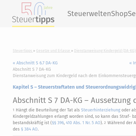
Steuerwelten
Shop
Se
Steuertipps
Gesetze und Erlasse
Dienstanweisung Kindergeld (DA-KG)
« Abschnitt S 6.7 DA-KG
« I
Abschnitt S 7 DA-KG
Dienstanweisung zum Kindergeld nach dem Einkommensteuerg
Kapitel S – Steuerstraftaten und Steuerordnungswidrig
Abschnitt S 7 DA-KG
– Aussetzung d
Hängt die Beurteilung der Tat als
Steuerhinterziehung
oder als
1
Kindergeldzahlungen erlangt worden sind, so kann das Straf- 
bestandskräftig ist (
§§ 396
,
410 Abs. 1 Nr. 5 AO
).
Während der Au
2
des
§ 384 AO
.