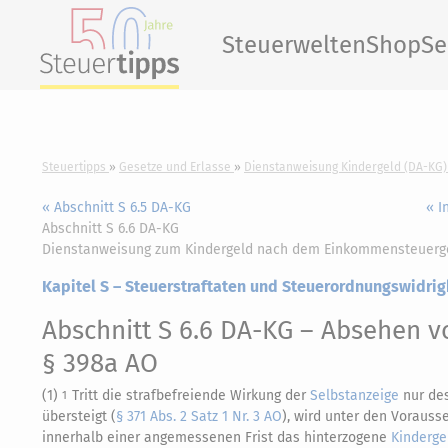
Steuerwelten
Shop
Se
Steuertipps
Gesetze und Erlasse
Dienstanweisung Kindergeld (DA-KG)
« Abschnitt S 6.5 DA-KG
« I
Abschnitt S 6.6 DA-KG
Dienstanweisung zum Kindergeld nach dem Einkommensteuerg
Kapitel S – Steuerstraftaten und Steuerordnungswidrig
Abschnitt S 6.6 DA-KG
– Absehen vo
§ 398a AO
(1)
Tritt die strafbefreiende Wirkung der
Selbstanzeige
nur des
1
übersteigt (
§ 371 Abs. 2 Satz 1 Nr. 3 AO
), wird unter den Voraus
innerhalb einer angemessenen Frist das hinterzogene
Kinderge