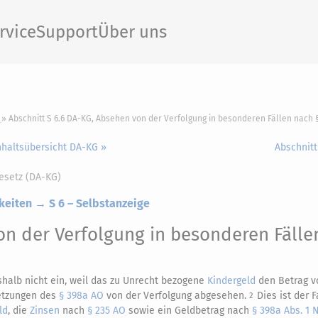
rvice
Support
Über uns
Abschnitt S 6.6 DA-KG, Absehen von der Verfolgung in besonderen Fällen nach 
nhaltsübersicht DA-KG »
Abschnitt
esetz (DA-KG)
keiten → S 6 – Selbstanzeige
n der Verfolgung in besonderen Fälle
halb nicht ein, weil das zu Unrecht bezogene
Kindergeld
den Betrag v
setzungen des
§ 398a AO
von der Verfolgung abgesehen.
Dies ist der F
2
ld
, die
Zinsen
nach
§ 235 AO
sowie ein Geldbetrag nach
§ 398a Abs. 1 N