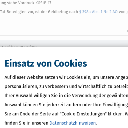
ung siehe Vordruck KGStB 17.
at Beteiligten vor, ist der Geldbetrag nach
§ 398a Abs. 1 Nr. 2 AO
von j
 Lexikon-Begriffe
it
Einsatz von Cookies
dPlus
shöchstbetrag
erhalt
Auf dieser Website setzen wir Cookies ein, um unsere Angeb
inder
personalisieren, zu verbessern und wirtschaftlich zu betrei
Ihrer Auswahl willigen Sie in die Verwendung der gewählten
Auswahl können Sie jederzeit ändern oder Ihre Einwilligun
Sie am Ende der Seite auf "Cookie Einstellungen" klicken. 
finden Sie in unseren
Datenschutzhinweisen
.