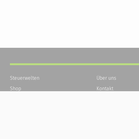
Steuerwelten
Über uns
Shop
Kontakt
Service
Karriere
Newsletter-Anmeldung
Häufige Fragen / F
Alle News
Kundenkonto
Steuererklärung Online
Kundenservice und