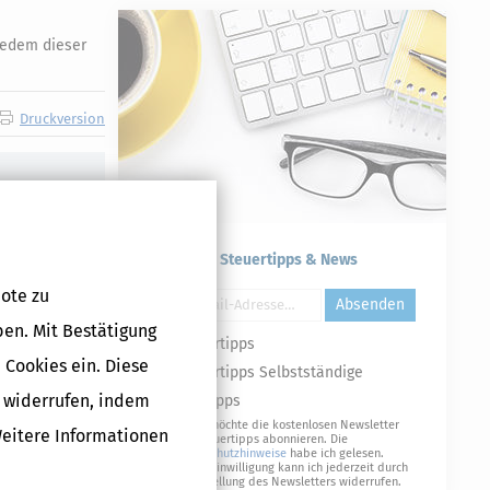
edem dieser
Druckversion
Kostenlose Steuertipps & News
ote zu
Absenden
ben. Mit Bestätigung
Steuertipps
 Cookies ein. Diese
Steuertipps Selbstständige
g widerrufen, indem
Geldtipps
Ja, ich möchte die kostenlosen Newsletter
Weitere Informationen
von Steuertipps abonnieren. Die
Datenschutzhinweise
habe ich gelesen.
Meine Einwilligung kann ich jederzeit durch
Abbestellung des Newsletters widerrufen.