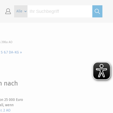
§ 398a AO
 S 6.7 DA-KG »
n nach
on 25 000 Euro
all, wenn
r. 2 AO