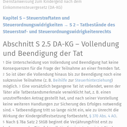
Dienstanweisung zum Kindergeld nach dem
Einkommensteuergesetz (DA-KG)
Kapitel S – Steuerstraftaten und
Steuerordnungswidrigkeiten → S 2 – Tatbestände des
Steuerstraf- und Steuerordnungswidrigkeitenrechts
Abschnitt S 2.5 DA-KG
– Vollendung
und Beendigung der Tat
Die Unterscheidung von Vollendung und Beendigung hat keine
1
Konsequenzen für die Frage der Teilnahme an einer fremden Tat.
So ist über die Vollendung hinaus bis zur Beendigung noch eine
2
sukzessive Teilnahme (z. B.
Beihilfe
zur
Steuerhinterziehung
)
möglich.
Eine vorsätzlich begangene Tat ist vollendet, wenn der
3
Täter alle Tatbestandsmerkmale verwirklicht hat, z. B. einen
unzutreffenden Antrag gestellt hat, und nach seiner Vorstellung
keine weiteren Handlungen zur Sicherung des Erfolges notwendig
sind.
Tatbeendigung tritt so lange nicht ein, wie zu Unrecht die
4
Wirkung der Kindergeldfestsetzung fortbesteht,
§ 370 Abs. 4 AO
.
Nach § 78a Satz 2 StGB beginnt die Verjährungsfrist erst zu
5