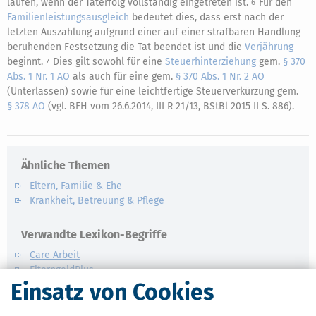
laufen, wenn der Täterfolg vollständig eingetreten ist.
Für den
6
Familienleistungsausgleich
bedeutet dies, dass erst nach der
letzten Auszahlung aufgrund einer auf einer strafbaren Handlung
beruhenden Festsetzung die Tat beendet ist und die
Verjährung
beginnt.
Dies gilt sowohl für eine
Steuerhinterziehung
gem.
§ 370
7
Abs. 1 Nr. 1 AO
als auch für eine gem.
§ 370 Abs. 1 Nr. 2 AO
(Unterlassen) sowie für eine leichtfertige Steuerverkürzung gem.
§ 378 AO
(vgl. BFH vom 26.6.2014, III R 21/13, BStBl 2015 II S. 886).
Ähnliche Themen
Eltern, Familie & Ehe
Krankheit, Betreuung & Pflege
Verwandte Lexikon-Begriffe
Care Arbeit
ElterngeldPlus
Einsatz von Cookies
Unterhaltshöchstbetrag
Kindesunterhalt
Auslandskinder