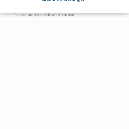
von Steuertipps abonnieren. Die
Datenschutzhinweise
habe ich gelesen.
Meine Einwilligung kann ich jederzeit durch
Abbestellung des Newsletters widerrufen.