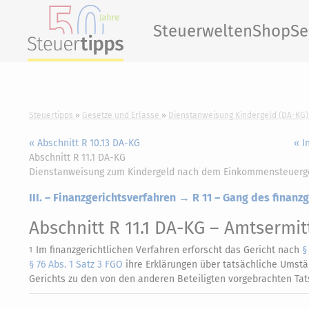
Steuerwelten
Shop
Se
Steuertipps
Gesetze und Erlasse
Dienstanweisung Kindergeld (DA-KG)
« Abschnitt R 10.13 DA-KG
« I
Abschnitt R 11.1 DA-KG
Dienstanweisung zum Kindergeld nach dem Einkommensteuerg
III. – Finanzgerichtsverfahren → R 11 – Gang des finanz
Abschnitt R 11.1 DA-KG
– Amtsermit
Im finanzgerichtlichen Verfahren erforscht das Gericht nach
§
1
§ 76 Abs. 1 Satz 3 FGO
ihre Erklärungen über tatsächliche Umst
Gerichts zu den von den anderen Beteiligten vorgebrachten Tat