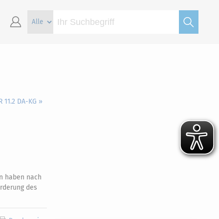
R 11.2 DA-KG »
en haben nach
orderung des