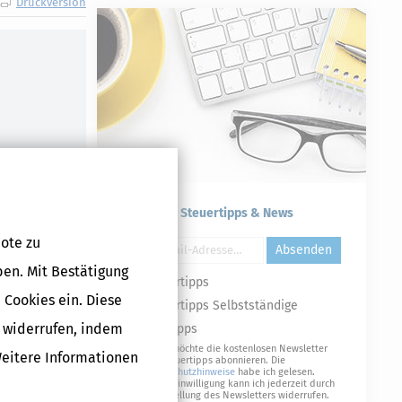
Druckversion
Kostenlose Steuertipps & News
ote zu
Absenden
ben. Mit Bestätigung
Steuertipps
 Cookies ein. Diese
Steuertipps Selbstständige
g widerrufen, indem
Geldtipps
Ja, ich möchte die kostenlosen Newsletter
Weitere Informationen
von Steuertipps abonnieren. Die
Datenschutzhinweise
habe ich gelesen.
Meine Einwilligung kann ich jederzeit durch
Abbestellung des Newsletters widerrufen.