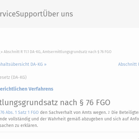
rvice
Support
Über uns
Abschnitt R 11.1 DA-KG, Amtsermittlungsgrundsatz nach § 76 FGO
nhaltsübersicht DA-KG »
Abschnitt 
esetz (DA-KG)
gerichtlichen Verfahrens
tlungsgrundsatz nach § 76 FGO
 76 Abs. 1 Satz 1 FGO
den Sachverhalt von Amts wegen.
Die Beteiligt
2
ände vollständig und der Wahrheit gemäß abzugeben und sich auf Anf
sachen zu erklären.