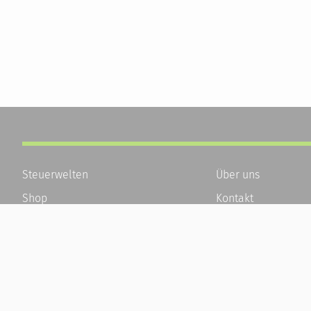
Steuerwelten
Über uns
Shop
Kontakt
Service
Karriere
Newsletter-Anmeldung
Häufige Fragen / F
Alle News
Kundenkonto
Steuererklärung Online
Kundenservice und