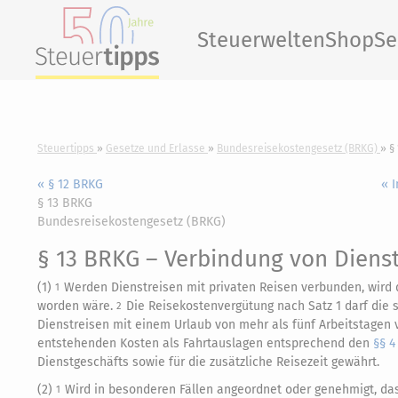
Steuerwelten
Shop
Se
Steuertipps
Gesetze und Erlasse
Bundesreisekostengesetz (BRKG)
§
« § 12 BRKG
« 
§ 13 BRKG
Bundesreisekostengesetz (BRKG)
§ 13 BRKG
– Verbindung von Dienst
(1)
Werden Dienstreisen mit privaten Reisen verbunden, wird
1
worden wäre.
Die Reisekostenvergütung nach Satz 1 darf die 
2
Dienstreisen mit einem Urlaub von mehr als fünf Arbeitstagen v
entstehenden Kosten als Fahrtauslagen entsprechend den
§§ 4
Dienstgeschäfts sowie für die zusätzliche Reisezeit gewährt.
(2)
Wird in besonderen Fällen angeordnet oder genehmigt, da
1