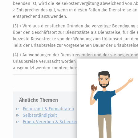
beenden ist, wird die Reisekostenvergütung abweichend von Ab
Entsprechendes gilt, wenn in diesen Fällen die Dienstreise a
2
entsprechend anzuwenden.
(3)
Wird aus dienstlichen Gründen die vorzeitige Beendigung e
1
über den Geschäftsort zur Dienststätte als Dienstreise, für di
kürzeste Reisestrecke von der Wohnung zum Urlaubsort, an dem
Teils der Urlaubsreise zur vorgesehenen Dauer der Urlaubsreise
(4)
Aufwendungen der Dienstreisenden und der sie begleitend
1
Urlaubsreise verursacht worden sind, werden in angemessene
ausgenutzt werden konnten; hinsichtlich der Erstattung von Au
Ähnliche Themen
Verwandte
Finanzamt & Formalitäten
Kapitalert
Selbstständigkeit
Definition un
Erben, Vererben & Schenken
CO2-Steue
Kapitalert
Erklärung