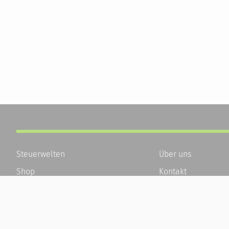
Steuerwelten
Über uns
Shop
Kontakt
Service
Karriere
Newsletter-Anmeldung
Häufige Fragen / F
Alle News
Kundenkonto