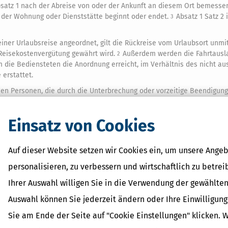
satz 1 nach der Abreise von oder der Ankunft an diesem Ort bemesse
n der Wohnung oder Dienststätte beginnt oder endet.
Absatz 1 Satz 2 i
3
iner Urlaubsreise angeordnet, gilt die Rückreise vom Urlaubsort unmi
e Reisekostenvergütung gewährt wird.
Außerdem werden die Fahrtausla
2
 die Bediensteten die Anordnung erreicht, im Verhältnis des nicht au
 erstattet.
en Personen, die durch die Unterbrechung oder vorzeitige Beendigung
m Umfang erstattet.
Dies gilt auch für Aufwendungen, die aus diesen
2
fwendungen für die Hin- und Rückfahrt ist Absatz 3 Satz 2 sinngemäß
Einsatz von Cookies
Auf dieser Website setzen wir Cookies ein, um unsere Angeb
 Lexikon-Begriffe
personalisieren, zu verbessern und wirtschaftlich zu betrei
ragsteuer Freibetrag -
Ihrer Auswahl willigen Sie in die Verwendung der gewählten
d Erklärung
Auswahl können Sie jederzeit ändern oder Ihre Einwilligun
r - Was ist das?
ragsteuer - Definition und
Sie am Ende der Seite auf "Cookie Einstellungen" klicken. 