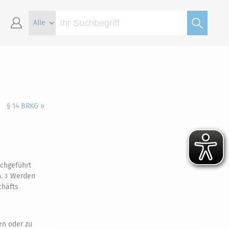
§ 14 BRKG »
chgeführt
n.
Werden
3
chäfts
en oder zu