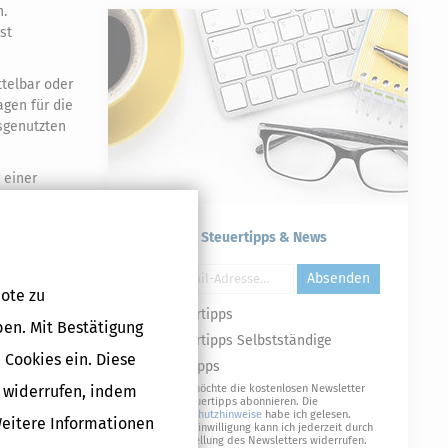
n.
st
ttelbar oder
gen für die
sgenutzten
 einer
 Gründen nicht
 anzuwenden.
Kostenlose Steuertipps & News
Druckversion
Absenden
ote zu
Steuertipps
ben. Mit Bestätigung
Steuertipps Selbstständige
 Cookies ein. Diese
Geldtipps
g widerrufen, indem
Ja, ich möchte die kostenlosen Newsletter
von Steuertipps abonnieren. Die
Datenschutzhinweise
habe ich gelesen.
Weitere Informationen
Meine Einwilligung kann ich jederzeit durch
Abbestellung des Newsletters widerrufen.