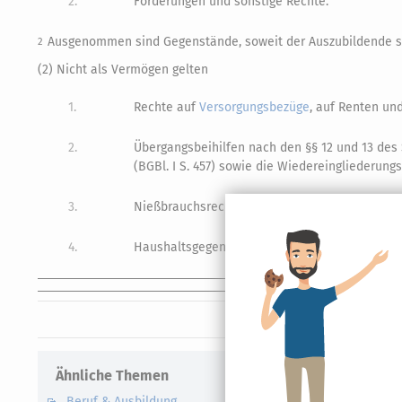
2.
Forderungen und sonstige Rechte.
Ausgenommen sind Gegenstände, soweit der Auszubildende si
2
(2) Nicht als Vermögen gelten
1.
Rechte auf
Versorgungsbezüge
, auf Renten un
2.
Übergangsbeihilfen nach den §§ 12 und 13 des
(BGBl. I S. 457) sowie die Wiedereingliederun
3.
Nießbrauchsrechte,
4.
Haushaltsgegenstände.
Ähnliche Themen
Verwandte
Beruf & Ausbildung
Mindestl