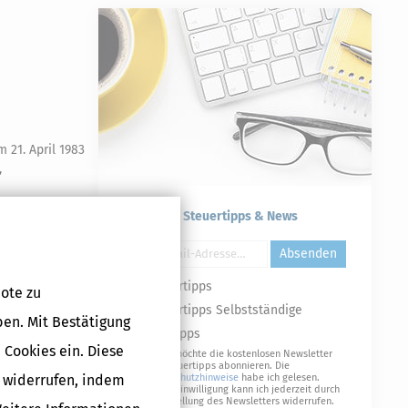
21. April 1983
,
Kostenlose Steuertipps & News
Absenden
Steuertipps
ote zu
Steuertipps Selbstständige
ben. Mit Bestätigung
Druckversion
Geldtipps
 Cookies ein. Diese
Ja, ich möchte die kostenlosen Newsletter
von Steuertipps abonnieren. Die
g widerrufen, indem
Datenschutzhinweise
habe ich gelesen.
Meine Einwilligung kann ich jederzeit durch
Abbestellung des Newsletters widerrufen.