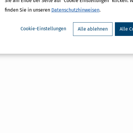
Sie am Ende der Seite auf "Cookie Einstellungen" klicken. 
finden Sie in unseren
Datenschutzhinweisen
.
zahlung
eitsprämien
rzuschüsse
Cookie-Einstellungen
Alle ablehnen
Alle C