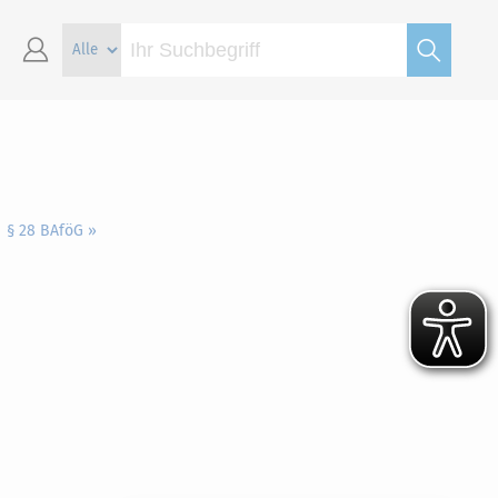
§ 28 BAföG »