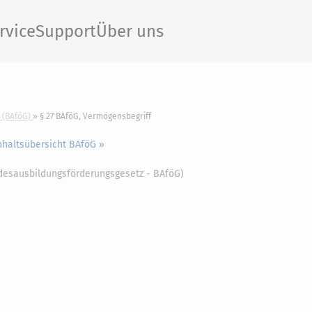
rvice
Support
Über uns
 (BAföG)
§ 27 BAföG, Vermögensbegriff
nhaltsübersicht BAföG »
ndesausbildungsförderungsgesetz - BAföG)