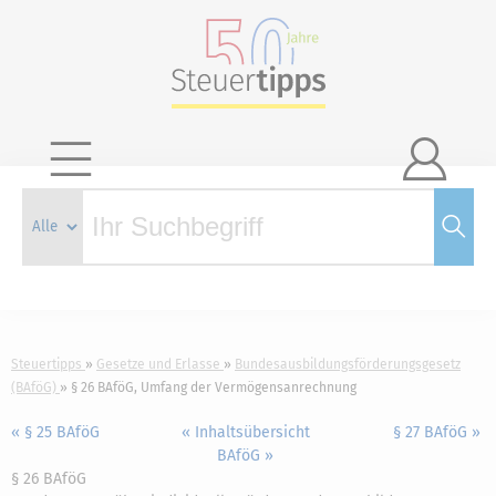

Steuertipps
Gesetze und Erlasse
Bundesausbildungsförderungsgesetz
(BAföG)
§ 26 BAföG, Umfang der Vermögensanrechnung
« § 25 BAföG
« Inhaltsübersicht
§ 27 BAföG »
BAföG »
§ 26 BAföG