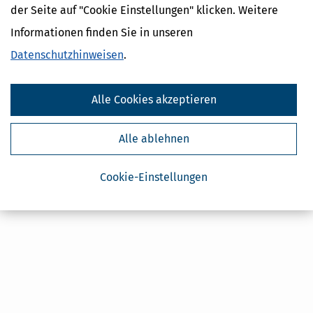
der Seite auf "Cookie Einstellungen" klicken. Weitere
Steuertipps Selbstständige
Geldtipps
Informationen finden Sie in unseren
Ja, ich möchte die kostenlosen Newsletter
Datenschutzhinweisen
.
von Steuertipps abonnieren. Die
Datenschutzhinweise
habe ich gelesen.
Meine Einwilligung kann ich jederzeit durch
Abbestellung des Newsletters widerrufen.
Alle Cookies akzeptieren
Alle ablehnen
Cookie-Einstellungen