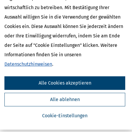
wirtschaftlich zu betreiben. Mit Bestätigung Ihrer
Auswahl willigen Sie in die Verwendung der gewählten
Cookies ein. Diese Auswahl können Sie jederzeit ändern
oder Ihre Einwilligung widerrufen, indem Sie am Ende
der Seite auf "Cookie Einstellungen" klicken. Weitere
Informationen finden Sie in unseren
Kostenlose Steuertipps & News
Datenschutzhinweisen
.
Absenden
Steuertipps
Alle Cookies akzeptieren
Steuertipps Selbstständige
Geldtipps
Alle ablehnen
Ja, ich möchte die kostenlosen Newsletter
von Steuertipps abonnieren. Die
Datenschutzhinweise
habe ich gelesen.
Meine Einwilligung kann ich jederzeit durch
Cookie-Einstellungen
Abbestellung des Newsletters widerrufen.