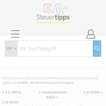

Steuertipps
Gesetze und Erlasse
Bundesausbildungsförderungsgesetz
(BAföG)
§ 28 BAföG, Wertbestimmung des Vermögens
« § 27 BAföG
« Inhaltsübersicht
§ 29 BAföG »
BAföG »
§ 28 BAföG