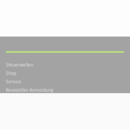
Steuerwelten
Shop
Service
Newsletter-Anmeldung
Alle News
Steuererklärung Online
Referenz
Über uns