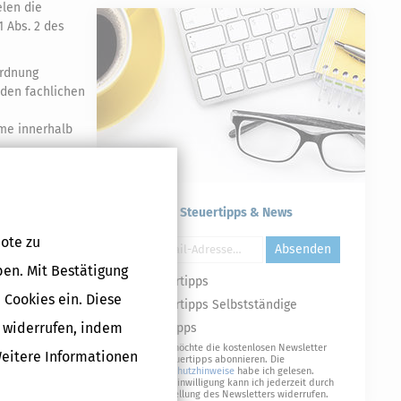
len die
1 Abs. 2 des
ordnung
 den fachlichen
hme innerhalb
Druckversion
Kostenlose Steuertipps & News
ote zu
Absenden
ben. Mit Bestätigung
Steuertipps
 Cookies ein. Diese
Steuertipps Selbstständige
g widerrufen, indem
Geldtipps
Ja, ich möchte die kostenlosen Newsletter
Weitere Informationen
von Steuertipps abonnieren. Die
Datenschutzhinweise
habe ich gelesen.
Meine Einwilligung kann ich jederzeit durch
Abbestellung des Newsletters widerrufen.