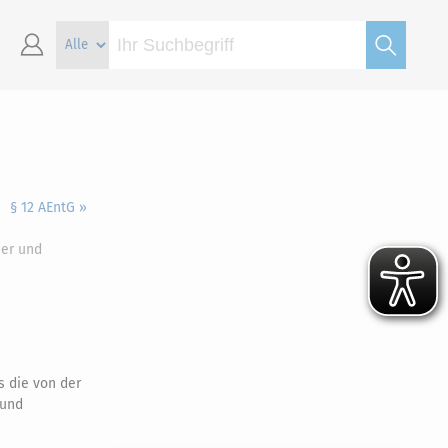
§ 12 AEntG »
mer und
 die von der
und