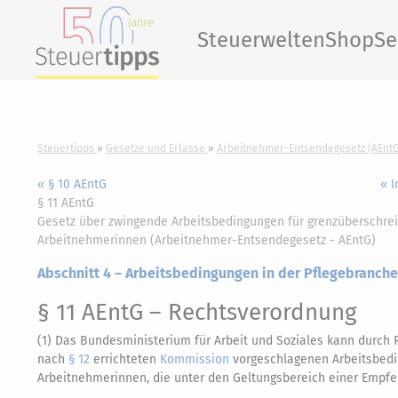
Steuerwelten
Shop
Se
Steuertipps
Gesetze und Erlasse
Arbeitnehmer-Entsendegesetz (AEntG
« § 10 AEntG
« I
§ 11 AEntG
Gesetz über zwingende Arbeitsbedingungen für grenzüberschrei
Arbeitnehmerinnen (Arbeitnehmer-Entsendegesetz - AEntG)
Abschnitt 4 – Arbeitsbedingungen in der Pflegebranche
§ 11 AEntG
– Rechtsverordnung
(1) Das Bundesministerium für Arbeit und Soziales kann durc
nach
§ 12
errichteten
Kommission
vorgeschlagenen Arbeitsbed
Arbeitnehmerinnen, die unter den Geltungsbereich einer Empf