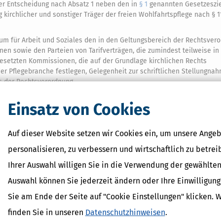
ner Entscheidung nach Absatz 1 neben den in
§ 1
genannten Gesetzeszie
 kirchlicher und sonstiger Träger der freien Wohlfahrtspflege nach § 1
um für Arbeit und Soziales den in den Geltungsbereich der Rechtsver
n sowie den Parteien von Tarifverträgen, die zumindest teilweise in
besetzten Kommissionen, die auf der Grundlage kirchlichen Rechts
er Pflegebranche festlegen, Gelegenheit zur schriftlichen Stellungna
 der Rechtsverordnung.
Einsatz von Cookies
Auf dieser Website setzen wir Cookies ein, um unsere Angeb
 Lexikon-Begriffe
personalisieren, zu verbessern und wirtschaftlich zu betrei
ohn
Ihrer Auswahl willigen Sie in die Verwendung der gewählten
Auswahl können Sie jederzeit ändern oder Ihre Einwilligun
zahlung
eitsprämien
Sie am Ende der Seite auf "Cookie Einstellungen" klicken. 
rzuschüsse
finden Sie in unseren
Datenschutzhinweisen
.