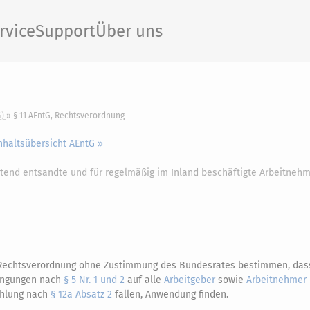
rvice
Support
Über uns
)
§ 11 AEntG, Rechtsverordnung
nhaltsübersicht AEntG »
tend entsandte und für regelmäßig im Inland beschäftigte Arbeitneh
h Rechtsverordnung ohne Zustimmung des Bundesrates bestimmen, dass
ingungen nach
§ 5 Nr. 1 und 2
auf alle
Arbeitgeber
sowie
Arbeitnehmer
ehlung nach
§ 12a Absatz 2
fallen, Anwendung finden.