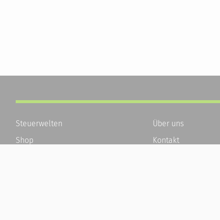
Steuerwelten
Über uns
Shop
Kontakt
Service
Karriere
Newsletter-Anmeldung
Häufige Fragen / F
Alle News
Kundenkonto
Steuererklärung Online
Kundenservice und