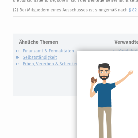
die Aufsichtsbehörde, sofern sich der Behördenleiter nicht selb
(2) Bei Mitgliedern eines Ausschusses ist sinngemäß nach
§ 82
Ähnliche Themen
Verwandte
Finanzamt & Formalitäten
Kapitalert
Selbstständigkeit
Definition un
Erben, Vererben & Schenken
CO2-Steue
Kapitalert
Erklärung
NACHDiG
Kommissi