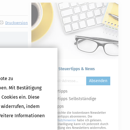
Druckversion
Kostenlose Steuertipps & News
ote zu
Absenden
ben. Mit Bestätigung
Steuertipps
 Cookies ein. Diese
Steuertipps Selbstständige
g widerrufen, indem
Geldtipps
Ja, ich möchte die kostenlosen Newsletter
Weitere Informationen
von Steuertipps abonnieren. Die
Datenschutzhinweise
habe ich gelesen.
Meine Einwilligung kann ich jederzeit durch
Abbestellung des Newsletters widerrufen.