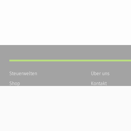
Steuerwelten
Über uns
Shop
Kontakt
Service
Karriere
Newsletter-Anmeldung
Häufige Fragen / F
Alle News
Kundenkonto
Steuererklärung Online
Kundenservice und