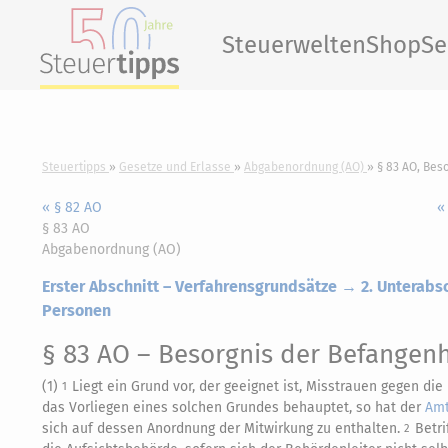
Steuerwelten
Shop
Se
Steuertipps
Gesetze und Erlasse
Abgabenordnung (AO)
§ 83 AO, Bes
« § 82 AO
«
§ 83 AO
Abgabenordnung (AO)
Erster Abschnitt – Verfahrensgrundsätze → 2. Unterab
Personen
§ 83 AO
– Besorgnis der Befangenh
(1)
Liegt ein Grund vor, der geeignet ist, Misstrauen gegen di
1
das Vorliegen eines solchen Grundes behauptet, so hat der
Amt
sich auf dessen Anordnung der Mitwirkung zu enthalten.
Betri
2