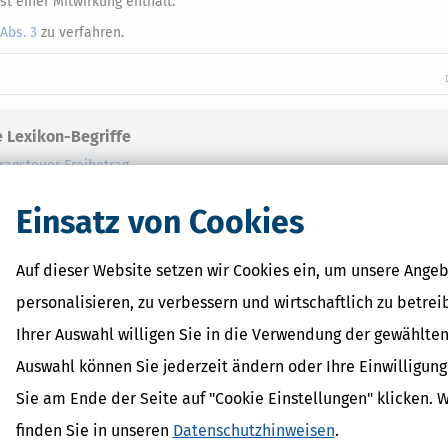
st einer Mitwirkung enthält.
 Abs. 3
zu verfahren.
 Lexikon-Begriffe
ragsteuer Freibetrag -
d Erklärung
r - Was ist das?
Einsatz von Cookies
ragsteuer - Definition und
Auf dieser Website setzen wir Cookies ein, um unsere Angeb
AL
on
personalisieren, zu verbessern und wirtschaftlich zu betrei
Ihrer Auswahl willigen Sie in die Verwendung der gewählten
Auswahl können Sie jederzeit ändern oder Ihre Einwilligun
Sie am Ende der Seite auf "Cookie Einstellungen" klicken. 
finden Sie in unseren
Datenschutzhinweisen
.