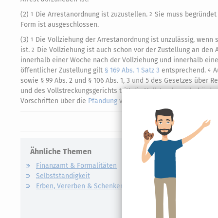
(2)
Die Arrestanordnung ist zuzustellen.
Sie muss begründet
1
2
Form ist ausgeschlossen.
(3)
Die Vollziehung der Arrestanordnung ist unzulässig, wenn 
1
ist.
Die Vollziehung ist auch schon vor der Zustellung an den A
2
innerhalb einer Woche nach der Vollziehung und innerhalb eine
öffentlicher Zustellung gilt
§ 169 Abs. 1 Satz 3
entsprechend.
A
4
sowie § 99 Abs. 2 und § 106 Abs. 1, 3 und 5 des Gesetzes über 
und des Vollstreckungsgerichts tritt die Vollstreckungsbehörde
Vorschriften über die
Pfändung
verwiesen wird, sind die entsp
Ähnliche Themen
Verwandte
Finanzamt & Formalitäten
Kapitalert
Selbstständigkeit
Definition un
Erben, Vererben & Schenken
CO2-Steue
Kapitalert
Erklärung
NACHDiG