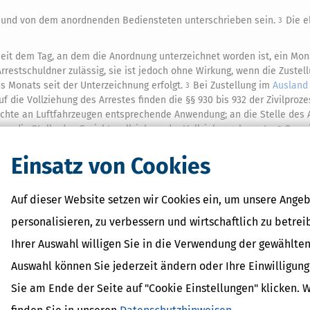
 und von dem anordnenden Bediensteten unterschrieben sein.
Die e
3
seit dem Tag, an dem die Anordnung unterzeichnet worden ist, ein Mon
rrestschuldner zulässig, sie ist jedoch ohne Wirkung, wenn die Zustell
s Monats seit der Unterzeichnung erfolgt.
Bei Zustellung im
Ausland
3
uf die Vollziehung des Arrestes finden die §§ 930 bis 932 der Zivilpro
Rechte an Luftfahrzeugen entsprechende Anwendung; an die Stelle des 
, an die Stelle des Gerichtsvollziehers der Vollziehungsbeamte.
Sowei
5
rechenden Vorschriften dieses Gesetzes anzuwenden.
Einsatz von Cookies
Auf dieser Website setzen wir Cookies ein, um unsere Angeb
 Lexikon-Begriffe
personalisieren, zu verbessern und wirtschaftlich zu betrei
ragsteuer Freibetrag -
Ihrer Auswahl willigen Sie in die Verwendung der gewählten
d Erklärung
r - Was ist das?
Auswahl können Sie jederzeit ändern oder Ihre Einwilligun
ragsteuer - Definition und
Sie am Ende der Seite auf "Cookie Einstellungen" klicken. 
AL