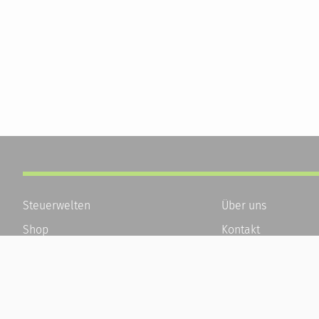
Steuerwelten
Über uns
Shop
Kontakt
Service
Karriere
Newsletter-Anmeldung
Häufige Fragen / F
Alle News
Kundenkonto