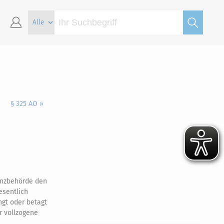
§ 325 AO »
anzbehörde den
esentlich
ngt oder betagt
 vollzogene