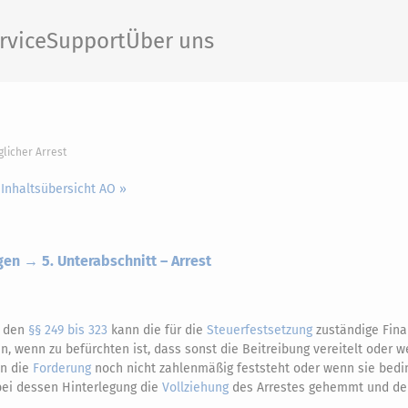
rvice
Support
Über uns
glicher Arrest
 Inhaltsübersicht AO »
en → 5. Unterabschnitt – Arrest
h den
§§ 249 bis 323
kann die für die
Steuerfestsetzung
zuständige Fin
 wenn zu befürchten ist, dass sonst die Beitreibung vereitelt oder w
nn die
Forderung
noch nicht zahlenmäßig feststeht oder wenn sie bedi
bei dessen Hinterlegung die
Vollziehung
des Arrestes gehemmt und der