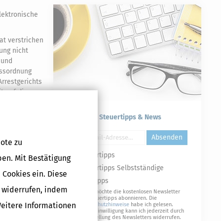
lektronische
at verstrichen
ung nicht
und
zessordnung
Arrestgerichts
t auf die
Kostenlose Steuertipps & News
Druckversion
Absenden
ote zu
Steuertipps
ben. Mit Bestätigung
Steuertipps Selbstständige
 Cookies ein. Diese
Geldtipps
g widerrufen, indem
Ja, ich möchte die kostenlosen Newsletter
von Steuertipps abonnieren. Die
Weitere Informationen
Datenschutzhinweise
habe ich gelesen.
Meine Einwilligung kann ich jederzeit durch
Abbestellung des Newsletters widerrufen.