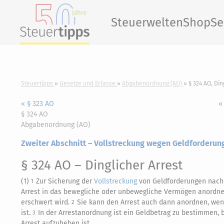
Steuerwelten
Shop
Se
Steuertipps
Gesetze und Erlasse
Abgabenordnung (AO)
§ 324 AO, Din
« § 323 AO
«
§ 324 AO
Abgabenordnung (AO)
Zweiter Abschnitt – Vollstreckung wegen Geldforderung
§ 324 AO
– Dinglicher Arrest
(1)
Zur Sicherung der
Vollstreckung
von Geldforderungen nac
1
Arrest in das bewegliche oder unbewegliche Vermögen anordnen,
erschwert wird.
Sie kann den Arrest auch dann anordnen, we
2
ist.
In der Arrestanordnung ist ein Geldbetrag zu bestimmen, 
3
Arrest aufzuheben ist.