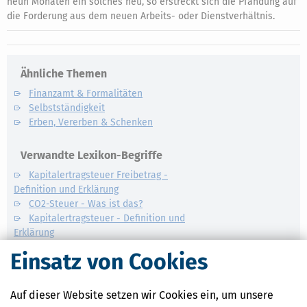
neun Monaten ein solches neu, so erstreckt sich die Pfändung auf
die Forderung aus dem neuen Arbeits- oder Dienstverhältnis.
Ähnliche Themen
Finanzamt & Formalitäten
Selbstständigkeit
Erben, Vererben & Schenken
Verwandte Lexikon-Begriffe
Kapitalertragsteuer Freibetrag -
Definition und Erklärung
CO2-Steuer - Was ist das?
Kapitalertragsteuer - Definition und
Erklärung
NACHDiGAL
Einsatz von Cookies
Kommission
Auf dieser Website setzen wir Cookies ein, um unsere