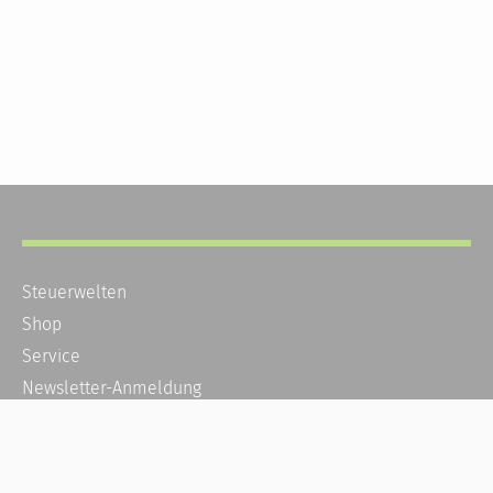
Steuerwelten
Shop
Service
Newsletter-Anmeldung
Alle News
Steuererklärung Online
Referenz