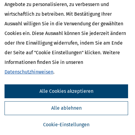
Angebote zu personalisieren, zu verbessern und
wirtschaftlich zu betreiben. Mit Bestätigung Ihrer
Auswahl willigen Sie in die Verwendung der gewählten
Cookies ein. Diese Auswahl können Sie jederzeit ändern
oder Ihre Einwilligung widerrufen, indem Sie am Ende
der Seite auf "Cookie Einstellungen" klicken. Weitere
Informationen finden Sie in unseren
Kostenlose Steuertipps & News
Datenschutzhinweisen
.
Absenden
Alle Cookies akzeptieren
Steuertipps
Steuertipps Selbstständige
Alle ablehnen
Geldtipps
Ja, ich möchte die kostenlosen Newsletter
von Steuertipps abonnieren. Die
Datenschutzhinweise
habe ich gelesen.
Cookie-Einstellungen
Meine Einwilligung kann ich jederzeit durch
Abbestellung des Newsletters widerrufen.