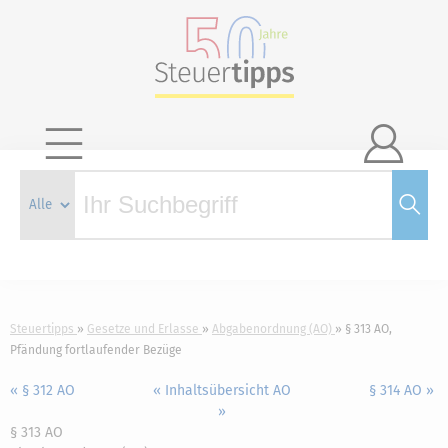

Steuertipps
Gesetze und Erlasse
Abgabenordnung (AO)
§ 313 AO,
Pfändung fortlaufender Bezüge
« § 312 AO
« Inhaltsübersicht AO
§ 314 AO »
»
§ 313 AO