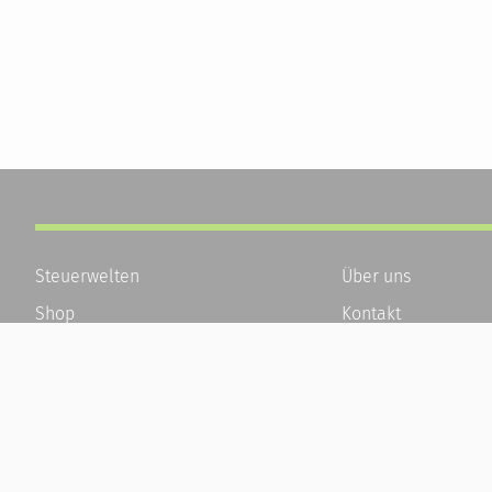
Steuerwelten
Über uns
Shop
Kontakt
Service
Karriere
Newsletter-Anmeldung
Häufige Fragen / F
Alle News
Kundenkonto
Steuererklärung Online
Kundenservice und