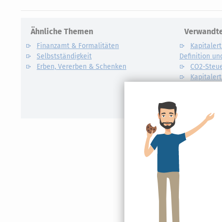
Ähnliche Themen
Verwandte
Finanzamt & Formalitäten
Kapitalert
Selbstständigkeit
Definition un
Erben, Vererben & Schenken
CO2-Steue
Kapitalert
Erklärung
NACHDiG
Kommissi