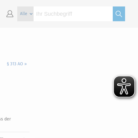
§ 313 AO »
ss der