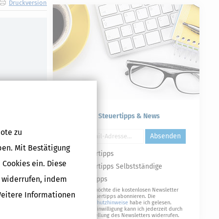
Druckversion
Kostenlose Steuertipps & News
ote zu
Absenden
ben. Mit Bestätigung
Steuertipps
 Cookies ein. Diese
Steuertipps Selbstständige
g widerrufen, indem
Geldtipps
Ja, ich möchte die kostenlosen Newsletter
Weitere Informationen
von Steuertipps abonnieren. Die
Datenschutzhinweise
habe ich gelesen.
Meine Einwilligung kann ich jederzeit durch
Abbestellung des Newsletters widerrufen.