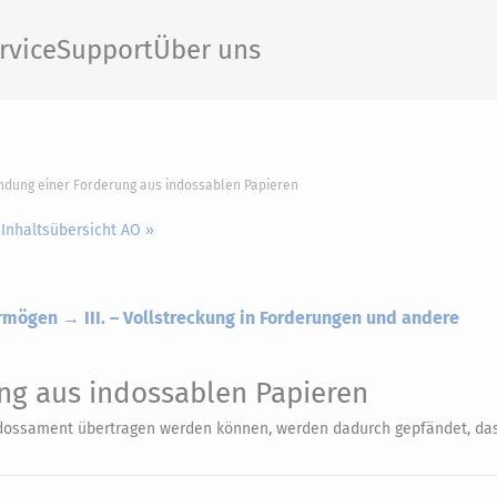
rvice
Support
Über uns
ändung einer Forderung aus indossablen Papieren
 Inhaltsübersicht AO »
ermögen → III. – Vollstreckung in Forderungen und andere
ng aus indossablen Papieren
ndossament übertragen werden können, werden dadurch gepfändet, da