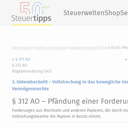
Steuerwelten
Shop
Se
Steuertipps
Gesetze und Erlasse
Abgabenordnung (AO)
§ 312 AO, Pf
« § 311 AO
«
§ 312 AO
Abgabenordnung (AO)
3. Unterabschnitt – Vollstreckung in das bewegliche V
Vermögensrechte
§ 312 AO
– Pfändung einer Forderu
Forderungen aus Wechseln und anderen Papieren, die durch I
Vollziehungsbeamte die Papiere in Besitz nimmt.