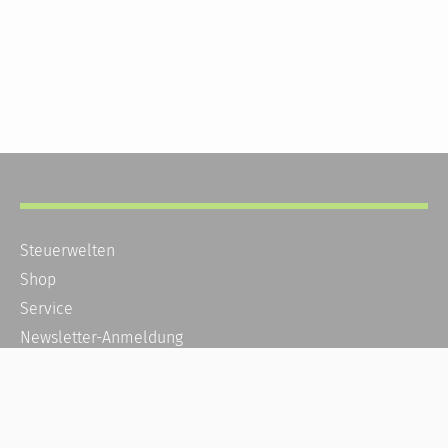
Steuerwelten
Shop
Service
Newsletter-Anmeldung
Alle News
Steuererklärung Online
Referenz