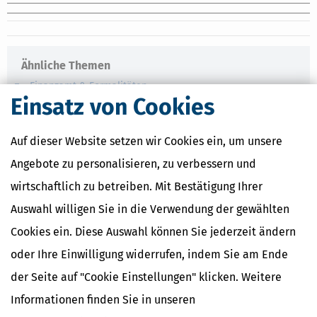
Ähnliche Themen
Finanzamt & Formalitäten
Einsatz von Cookies
Selbstständigkeit
Erben, Vererben & Schenken
Auf dieser Website setzen wir Cookies ein, um unsere
Verwandte Lexikon-Begriffe
Angebote zu personalisieren, zu verbessern und
Kapitalertragsteuer Freibetrag -
Definition und Erklärung
wirtschaftlich zu betreiben. Mit Bestätigung Ihrer
CO2-Steuer - Was ist das?
Auswahl willigen Sie in die Verwendung der gewählten
Kapitalertragsteuer - Definition und
Erklärung
Cookies ein. Diese Auswahl können Sie jederzeit ändern
NACHDiGAL
oder Ihre Einwilligung widerrufen, indem Sie am Ende
Kommission
der Seite auf "Cookie Einstellungen" klicken. Weitere
Informationen finden Sie in unseren