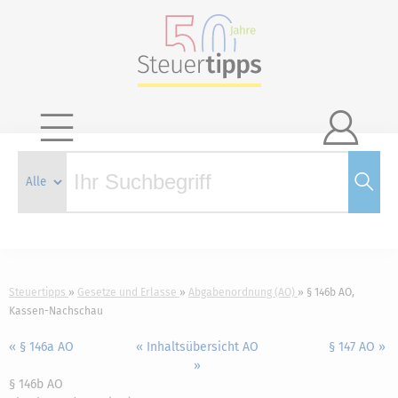

Steuertipps
Gesetze und Erlasse
Abgabenordnung (AO)
§ 146b AO,
Kassen-Nachschau
« § 146a AO
« Inhaltsübersicht AO
§ 147 AO »
»
§ 146b AO