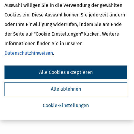
Auswahl willigen Sie in die Verwendung der gewählten
Cookies ein. Diese Auswahl können Sie jederzeit ändern
oder Ihre Einwilligung widerrufen, indem Sie am Ende
Kostenlose Steuertipps & News
der Seite auf "Cookie Einstellungen" klicken. Weitere
Informationen finden Sie in unseren
Absenden
Datenschutzhinweisen
.
Steuertipps
Steuertipps Selbstständige
Geldtipps
Alle Cookies akzeptieren
Ja, ich möchte die kostenlosen Newsletter
von Steuertipps abonnieren. Die
Datenschutzhinweise
habe ich gelesen.
Alle ablehnen
Meine Einwilligung kann ich jederzeit durch
Abbestellung des Newsletters widerrufen.
Cookie-Einstellungen