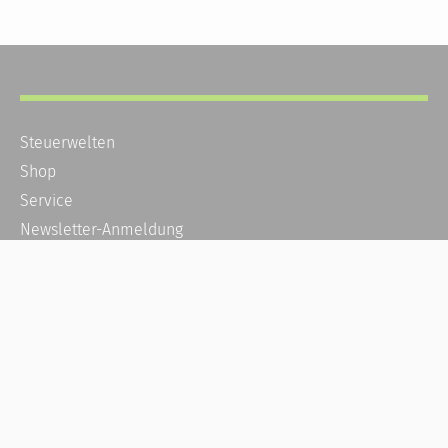
Steuerwelten
Shop
Service
Newsletter-Anmeldung
Alle News
Steuererklärung Online
Referenz
Über uns
Kontakt
Karriere
Häufige Fragen / FAQ