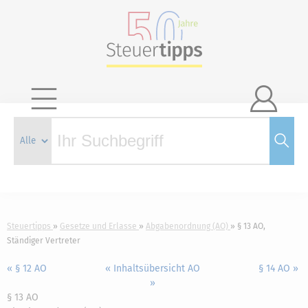

Steuertipps
Gesetze und Erlasse
Abgabenordnung (AO)
§ 13 AO,
Ständiger Vertreter
« § 12 AO
« Inhaltsübersicht AO
§ 14 AO »
»
§ 13 AO