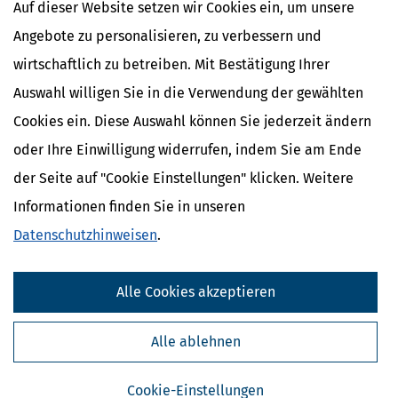
Auf dieser Website setzen wir Cookies ein, um unsere
[
13.07.2026, 09:28 Uhr
]
Immer mehr Eltern, Großeltern und Paten
Angebote zu personalisieren, zu verbessern und
entdecken das Junior-Depot als Möglichkeit, frühzeitig für die
wirtschaftlich zu betreiben. Mit Bestätigung Ihrer
finanzielle Zukunft eines Kindes vorzusorgen. Doch was steckt
wirklich dahinter? Wer darf ein solches Depot eröffnen, welche
Auswahl willigen Sie in die Verwendung der gewählten
steuerlichen Vorteile gibt
Cookies ein. Diese Auswahl können Sie jederzeit ändern
mehr
oder Ihre Einwilligung widerrufen, indem Sie am Ende
der Seite auf "Cookie Einstellungen" klicken. Weitere
Informationen finden Sie in unseren
Datenschutzhinweisen
.
Alle Cookies akzeptieren
Alle ablehnen
Steuererklärung: Ist Nachhilfeunterricht absetzbar?
Cookie-Einstellungen