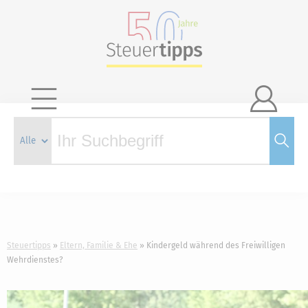

Steuertipps
Eltern, Familie & Ehe
Kindergeld während des Freiwilligen
Wehrdienstes?