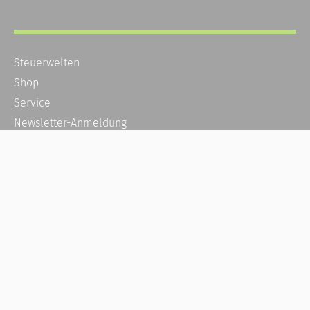
Steuerwelten
Shop
Service
Newsletter-Anmeldung
Alle News
Steuererklärung Online
Referenz
Über uns
Kontakt
Karriere
Häufige Fragen / FAQ
Kundenkonto