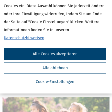
Cookies ein. Diese Auswahl können Sie jederzeit ändern
oder Ihre Einwilligung widerrufen, indem Sie am Ende
der Seite auf "Cookie Einstellungen" klicken. Weitere
Informationen finden Sie in unseren
Datenschutzhinweisen
.
Alle Cookies akzeptieren
Steuererklärung: Ist Nachhilfeunterricht absetzbar?
[
12.07.2026, 06:40 Uhr
]
Ohne Nachhilfe oder
Alle ablehnen
Hausaufgabenbetreuung könnte das neue Schuljahr für viele
Kinder schwierig werden. Erkennt das Finanzamt die Kosten
Cookie-Einstellungen
steuerlich an?
mehr