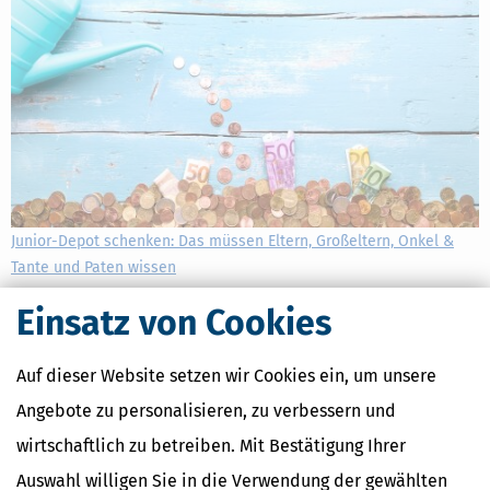
Junior-Depot schenken: Das müssen Eltern, Großeltern, Onkel &
Tante und Paten wissen
[
13.07.2026, 09:28 Uhr
]
Immer mehr Eltern, Großeltern und Paten
Einsatz von Cookies
entdecken das Junior-Depot als Möglichkeit, frühzeitig für die
finanzielle Zukunft eines Kindes vorzusorgen. Doch was steckt
wirklich dahinter? Wer darf ein solches Depot eröffnen, welche
Auf dieser Website setzen wir Cookies ein, um unsere
steuerlichen Vorteile gibt
Angebote zu personalisieren, zu verbessern und
mehr
wirtschaftlich zu betreiben. Mit Bestätigung Ihrer
Auswahl willigen Sie in die Verwendung der gewählten