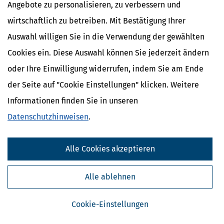
Angebote zu personalisieren, zu verbessern und
wirtschaftlich zu betreiben. Mit Bestätigung Ihrer
Auswahl willigen Sie in die Verwendung der gewählten
Cookies ein. Diese Auswahl können Sie jederzeit ändern
oder Ihre Einwilligung widerrufen, indem Sie am Ende
Deutschlandticket & Steuern: Was gilt für den Arbeitgeber-
der Seite auf "Cookie Einstellungen" klicken. Weitere
Zuschuss?
Informationen finden Sie in unseren
[
19.01.2026, 06:30 Uhr
]
Mit dem Deutschlandticket (D-Ticket)
können bundesweit alle Verkehrsmittel des öffentlichen
Datenschutzhinweisen
.
Nahverkehrs genutzt werden. Was gilt steuerlich, wenn der
Arbeitgeber einen Teil der Kosten für das Deutschlandticket
bezahlt?
Alle Cookies akzeptieren
mehr
Alle ablehnen
Cookie-Einstellungen