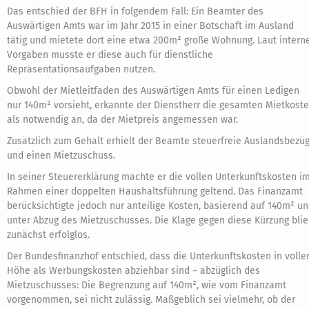
Das entschied der BFH in folgendem Fall: Ein Beamter des
Auswärtigen Amts war im Jahr 2015 in einer Botschaft im Ausland
tätig und mietete dort eine etwa 200m² große Wohnung. Laut intern
Vorgaben musste er diese auch für dienstliche
Repräsentationsaufgaben nutzen.
Obwohl der Mietleitfaden des Auswärtigen Amts für einen Ledigen
nur 140m² vorsieht, erkannte der Dienstherr die gesamten Mietkost
als notwendig an, da der Mietpreis angemessen war.
Zusätzlich zum Gehalt erhielt der Beamte steuerfreie Auslandsbezü
und einen Mietzuschuss.
In seiner Steuererklärung machte er die vollen Unterkunftskosten i
Rahmen einer doppelten Haushaltsführung geltend. Das Finanzamt
berücksichtigte jedoch nur anteilige Kosten, basierend auf 140m² u
unter Abzug des Mietzuschusses. Die Klage gegen diese Kürzung bli
zunächst erfolglos.
Der Bundesfinanzhof entschied, dass die Unterkunftskosten in volle
Höhe als Werbungskosten abziehbar sind – abzüglich des
Mietzuschusses: Die Begrenzung auf 140m², wie vom Finanzamt
vorgenommen, sei nicht zulässig. Maßgeblich sei vielmehr, ob der