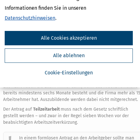
(aber ja nicht vorher).
Informationen finden Sie in unseren
Datenschutzhinweisen
.
Teilzeit im Job – mit Kündigungsschutz
Der Kündigungsschutz für Eltern ist nicht viel wert, wenn die
Betroffenen in der Elternzeit ihren Lebensunterhalt nicht sichern
Alle Cookies akzeptieren
können. Wichtig ist daher zu wissen: Eltern brauchen sich für die
Dauer der Elternzeit nicht voll aus ihrem Job zurückzuziehen, sie
Alle ablehnen
können auch – alternativ dazu – ihre
Arbeitszeit
verringern.
Beide Elternteile können mit ihrem Arbeitgeber eine
Reduzierung
Cookie-Einstellungen
ihrer Arbeitszeit auf mindestens 15, aber höchstens 30 Stunden pro
Woche vereinbaren. Anspruch auf die Arbeitszeitverkürzung in der
Elternzeit haben die Eltern immer dann, wenn das Arbeitsverhältnis
bereits mindestens sechs Monate besteht und die Firma mehr als 1
Arbeitnehmer hat. Auszubildende werden dabei nicht mitgerechnet.
Der Antrag auf
Teilzeitarbeit
muss nach dem Gesetz schriftlich
gestellt werden – und zwar in der Regel sieben Wochen vor der
beabsichtigten Arbeitszeitverkürzung.
In einem formlosen Antrag an den Arbeitgeber sollte man