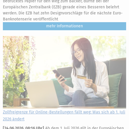
bedrucktes Papier für den Weg zum Bäcker, dürfte bei der
Europäischen Zentralbank (EZB) gerade eines Besseren belehrt
werden. Die EZB hat zehn Designvorschläge für die nächste Euro-
Banknotenserie veröffentlicht
mehr
Zollfreigrenze für Online-Bestellungen fällt weg: Was sich ab 1. Juli
2026 ändert
[
24.06.2026, 08:16 Uhr
]
Ab dem 1. Juli 2026 gilt in der Europäischen