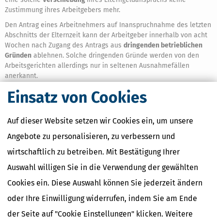
Zustimmung ihres Arbeitgebers mehr.
Den Antrag eines Arbeitnehmers auf Inanspruchnahme des letzten
Abschnitts der Elternzeit kann der Arbeitgeber innerhalb von acht
Wochen nach Zugang des Antrags aus
dringenden betrieblichen
Gründen
ablehnen. Solche dringenden Gründe werden von den
Arbeitsgerichten allerdings nur in seltenen Ausnahmefällen
anerkannt.
Für die späte Inanspruchnahme der Elternzeit zwischen dem dritten
Einsatz von Cookies
und achten Geburtstag der Kinder gelten besondere
Ankündigungsfristen. Die Mütter oder Väter müssen die Nutzung der
Auf dieser Website setzen wir Cookies ein, um unsere
restlichen Elternzeit spätestens
13 Wochen
vor deren Beginn
anmelden.
Angebote zu personalisieren, zu verbessern und
Um Arbeitgebern die Möglichkeit zu nehmen, Eltern während dieser
wirtschaftlich zu betreiben. Mit Bestätigung Ihrer
Anmeldefrist zu kündigen, beträgt der Kündigungsschutz bei
Auswahl willigen Sie in die Verwendung der gewählten
Inanspruchnahme der späten Elternzeit
14 Wochen.
Cookies ein. Diese Auswahl können Sie jederzeit ändern
Unter dem Gesichtspunkt der Optimierung des
oder Ihre Einwilligung widerrufen, indem Sie am Ende
Kündigungsschutzes ist es sinnvoll, die späte Elternzeit
genau 14 Wochen vor deren geplanten Beginn anzumelden
der Seite auf "Cookie Einstellungen" klicken. Weitere